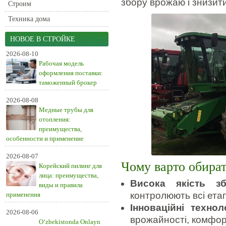
збору врожаю і знизит
Строим
Техника дома
НОВОЕ В СТРОЙКЕ
2026-08-10
Рабочая модель
оформления поставки:
таможенный брокер
2026-08-08
Медные трубы для
отопления:
преимущества,
особенности и применение
2026-08-07
Чому варто обира
Корейский пилинг для
лица: преимущества,
Висока якість зб
виды и правила
контролюють всі етап
применения
Інноваційні техноло
2026-08-06
врожайності, комфор
O‘zbekistonda Onlayn