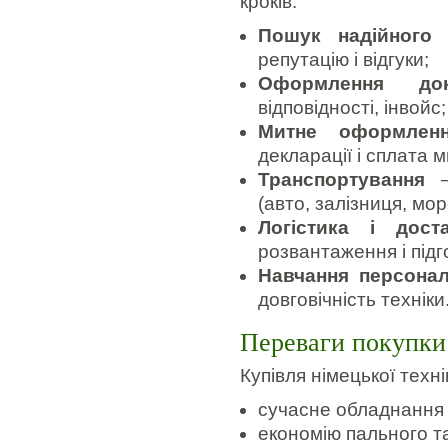
кроків:
Пошук надійного 
репутацію і відгуки;
Оформлення док
відповідності, інвойс;
Митне оформлен
декларації і сплата 
Транспортування
—
(авто, залізниця, мор
Логістика і дост
розвантаження і підг
Навчання персона
довговічність техніки
Переваги покупки 
Купівля німецької техн
сучасне обладнання 
економію пального т