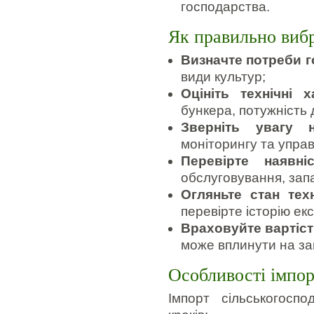
господарства.
Як правильно виб
Визначте потреби 
види культур;
Оцініть технічні 
бункера, потужність 
Зверніть увагу н
моніторингу та управ
Перевірте наявні
обслуговування, запа
Огляньте стан тех
перевірте історію екс
Враховуйте вартіс
може вплинути на заг
Особливості імпор
Імпорт сільськогоспо