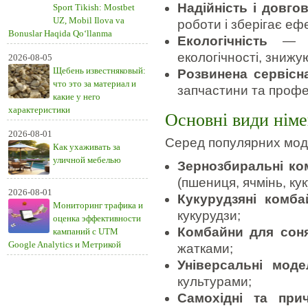
Надійність і довгов
Sport Tikish: Mostbet
UZ, Mobil Ilova va
роботи і зберігає ефе
Bonuslar Haqida Qo‘llanma
Екологічність
— су
екологічності, знижу
2026-08-05
Щебень известняковый:
Розвинена сервісн
что это за материал и
запчастини та профе
какие у него
характеристики
Основні види нім
2026-08-01
Серед популярних моде
Как ухаживать за
уличной мебелью
Зернозбиральні ко
(пшениця, ячмінь, кук
2026-08-01
Кукурудзяні комба
Мониторинг трафика и
кукурудзи;
оценка эффективности
Комбайни для соня
кампаний с UTM
Google Analytics и Метрикой
жатками;
Універсальні моде
культурами;
Самохідні та при