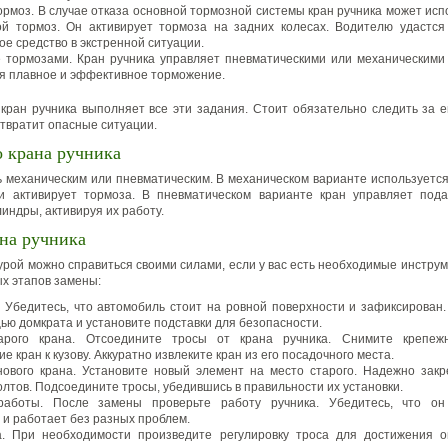
ормоз. В случае отказа основной тормозной системы кран ручника может исп
ой тормоз. Он активирует тормоза на задних колесах. Водителю удастся
е средство в экстренной ситуации.
 тормозами. Кран ручника управляет пневматическими или механическими
я плавное и эффективное торможение.
кран ручника выполняет все эти задания. Стоит обязательно следить за е
отвратит опасные ситуации.
о крана ручника
 механическим или пневматическим. В механическом варианте используется
и активирует тормоза. В пневматическом варианте кран управляет пода
индры, активируя их работу.
на ручника
урой можно справиться своими силами, если у вас есть необходимые инструм
х этапов замены:
. Убедитесь, что автомобиль стоит на ровной поверхности и зафиксирован
щью домкрата и установите подставки для безопасности.
арого крана. Отсоедините тросы от крана ручника. Снимите крепеж
 кран к кузову. Аккуратно извлеките кран из его посадочного места.
нового крана. Установите новый элемент на место старого. Надежно закр
лтов. Подсоедините тросы, убедившись в правильности их установки.
работы. После замены проверьте работу ручника. Убедитесь, что он
 и работает без разных проблем.
а. При необходимости произведите регулировку троса для достижения 