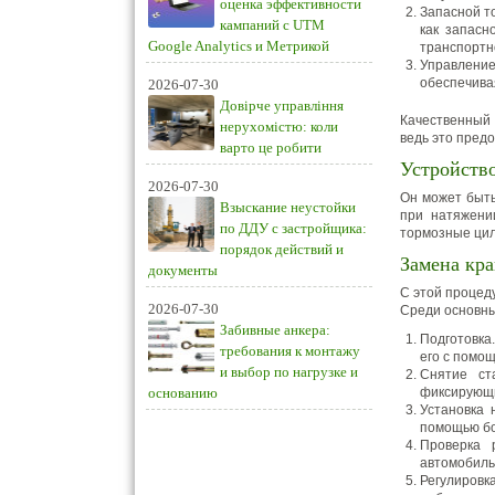
оценка эффективности
Запасной т
кампаний с UTM
как запасн
Google Analytics и Метрикой
транспортно
Управление
обеспечива
2026-07-30
Довірче управління
Качественный 
нерухомістю: коли
ведь это пред
варто це робити
Устройств
2026-07-30
Он может быть
Взыскание неустойки
при натяжени
по ДДУ с застройщика:
тормозные цил
порядок действий и
Замена кра
документы
С этой процед
2026-07-30
Среди основны
Забивные анкера:
Подготовка
требования к монтажу
его с помо
и выбор по нагрузке и
Снятие ст
основанию
фиксирующие
Установка 
помощью бо
Проверка 
автомобиль
Регулировк