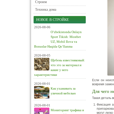
Строим
Техника дома
НОВОЕ В СТРОЙКЕ
2026-08-06
O‘zbekistonda Onlayn
Sport Tikish: Mostbet
UZ, Mobil Ilova va
Bonuslar Haqida Qo‘llanma
2026-08-05
Щебень известняковый:
что это за материал и
какие у него
характеристики
Если он неис
2026-08-01
вовремя замен
Как ухаживать за
Для чего н
уличной мебелью
Такая деталь 
Фиксация а
2026-08-01
припаркова
Мониторинг трафика и
могут легко