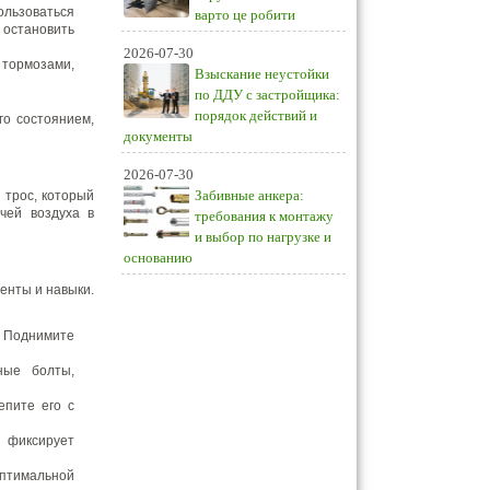
ользоваться
варто це робити
 остановить
2026-07-30
 тормозами,
Взыскание неустойки
по ДДУ с застройщика:
порядок действий и
го состоянием,
документы
2026-07-30
Забивные анкера:
 трос, который
чей воздуха в
требования к монтажу
и выбор по нагрузке и
основанию
енты и навыки.
. Поднимите
ные болты,
епите его с
 фиксирует
оптимальной