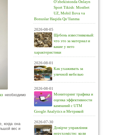
O‘zbekistonda Onlayn
Sport Tikish: Mostbet
UZ, Mobil Ilova va
Bonuslar Haqida Qo‘llanma
2026-08-05
Щебень известняковый:
что это за материал и
какие у него
характеристики
2026-08-01
Как ухаживать за
уличной мебелью
2026-08-01
Мониторинг трафика и
аз
необходимо
оценка эффективности
кампаний с UTM
Google Analytics и Метрикой
2026-07-30
, когда она
Довірче управління
льшой вес и
нерухомістю: коли