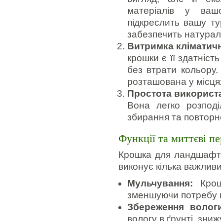
матеріалів у ва
підкреслить вашу т
забезпечить натура
Витримка кліматич
крошки є її здатніс
без втрати кольору
розташована у місцях
Простота використ
Вона легко розподі
збирання та повторн
Функції та миттєві п
Крошка для ландшафту
виконує кілька важливи
Мульчування:
Крошк
зменшуючи потребу 
Збереження вологи
вологу в ґрунті, зни