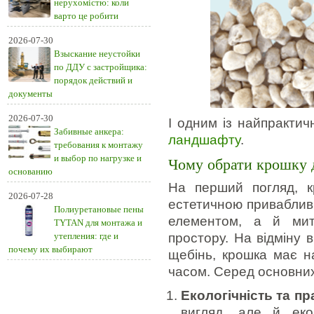
нерухомістю: коли
варто це робити
2026-07-30
Взыскание неустойки
по ДДУ с застройщика:
порядок действий и
документы
2026-07-30
І одним із найпракти
Забивные анкера:
ландшафту
.
требования к монтажу
и выбор по нагрузке и
Чому обрати крошку 
основанию
На перший погляд, 
2026-07-28
естетичною приваблив
Полиуретановые пены
елементом, а й митт
TYTAN для монтажа и
утепления: где и
простору. На відміну в
почему их выбирают
щебінь, крошка має на
часом. Серед основних
Екологічність та пр
вигляд, але й еко