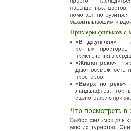
просто насладить
насыщенных цветов, 
помогает погрузиться
захватывающим и вдо
Примеры фильмов с 
«В джунглях»
– из
речных просторов
приключения в серд
«Живая река»
– яр
дают возможность п
просторов.
«Вверх по реке»
–
ландшафтов, горн
сценографию приклю
Что посмотреть в 
Выбор фильмов для хо
многих туристов. Они