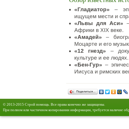
Обзор известных ист
«Гладиатор»
– эпи
ищущем мести и спр
«Львы для Аси»
–
Африки в XIX веке.
«Амадей»
– биогра
Моцарте и его музы
«12 гнезд»
– доку
культуре и ее людях.
«Бен-Гур»
– эпичес
Иисуса и римских ве
Поделиться…
© 2013-2015 Строй помощь. Все права конечно же защищены.
При полном или частичном копировании информации, требуется наличие обр