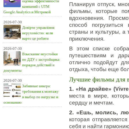
оценка эффективности
Планируя отпуск, мно
кампаний с UTM
фильмы, которые по
Google Analytics и Метрикой
вдохновения. Просм
2026-07-30
способ погрузиться
Довірче управління
страны и культуры, а
нерухомістю: коли
приключения.
варто це робити
В этом списке собр
2026-07-30
Взыскание неустойки
путешествиям и дар
по ДДУ с застройщика:
отлично подойдут дл
порядок действий и
отдыха, чтобы еще бо
документы
Лучшие фильмы для 
2026-07-30
Забивные анкера:
1. «На драйве» (Vivre
требования к монтажу
места в мире, котор
и выбор по нагрузке и
сердцу и мечтам.
основанию
2. «Ешь, молись, лю
которая отправляется
себя и найти гармонию