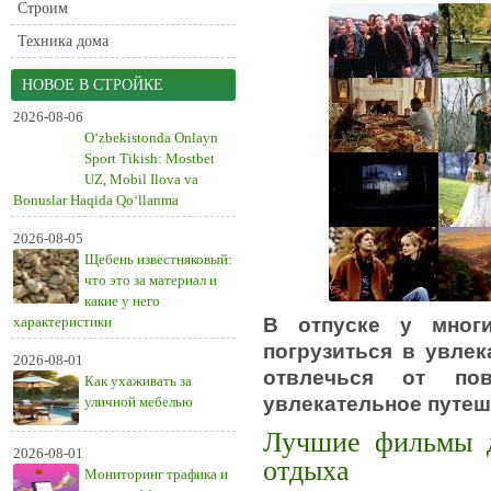
Строим
Техника дома
НОВОЕ В СТРОЙКЕ
2026-08-06
O‘zbekistonda Onlayn
Sport Tikish: Mostbet
UZ, Mobil Ilova va
Bonuslar Haqida Qo‘llanma
2026-08-05
Щебень известняковый:
что это за материал и
какие у него
характеристики
В отпуске у многи
погрузиться в увле
2026-08-01
отвлечься от по
Как ухаживать за
увлекательное путеше
уличной мебелью
Лучшие фильмы д
2026-08-01
отдыха
Мониторинг трафика и