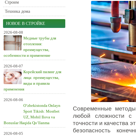
Строим
Техника дома
НОВОЕ В СТРОЙКЕ
2026-08-08
Медные трубы для
отопления:
преимущества,
особенности и применение
2026-08-07
Корейский пилинг для
лица: преимущества,
виды и правила
применения
2026-08-06
O‘zbekistonda Onlayn
Современные методы 
Sport Tikish: Mostbet
любой сложности с 
UZ, Mobil Ilova va
точности и качества э
Bonuslar Haqida Qo‘llanma
безопасность коне
2026-08-05