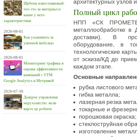
архитектурных узлов и
Щебень известняковый:
что это за материал и
Полный цикл работ
какие у него
характеристики
НПП «СК ПРОМЕТЕЙ
металлообработке в 
2026-08-01
доставки). В про
Как ухаживать за
уличной мебелью
оборудование, в т
технологические карт
2026-08-01
от эскиза/КД до прие
Мониторинг трафика и
каждом этапе.
оценка эффективности
кампаний с UTM
Основные направлен
Google Analytics и Метрикой
рубка листового мет
2026-07-30
гибка металла;
Довірче управління
лазерная резка мета
нерухомістю: коли
токарные и фрезерн
варто це робити
порошковая окраска;
стеклоструйная обра
изготовление металл