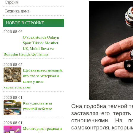
Строим
Техника дома
НОВОЕ В СТРОЙКЕ
2026-08-06
O‘zbekistonda Onlayn
Sport Tikish: Mostbet
UZ, Mobil Ilova va
Bonuslar Haqida Qo‘llanma
2026-08-05
Щебень известняковый:
что это за материал и
какие у него
характеристики
2026-08-01
Как ухаживать за
Она подобна темной те
уличной мебелью
заставляя его терят
отношениями. На 
2026-08-01
самоконтроля, которым
Мониторинг трафика и