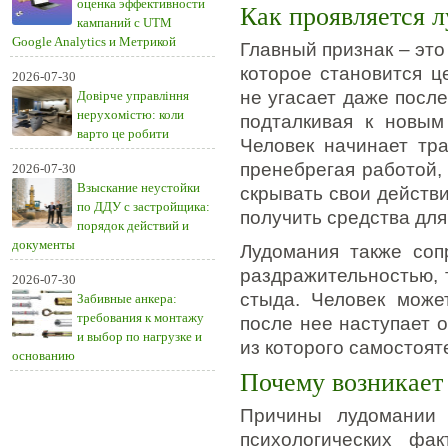
оценка эффективности
Как проявляется 
кампаний с UTM
Google Analytics и Метрикой
Главный признак – это
которое становится ц
2026-07-30
не угасает даже после
Довірче управління
нерухомістю: коли
подталкивая к новым
варто це робити
Человек начинает тра
пренебрегая работой, 
2026-07-30
Взыскание неустойки
скрывать свои действи
по ДДУ с застройщика:
получить средства для
порядок действий и
документы
Лудомания также соп
раздражительностью, 
2026-07-30
стыда. Человек може
Забивные анкера:
требования к монтажу
после нее наступает о
и выбор по нагрузке и
из которого самостоят
основанию
Почему возникает
Причины лудомании 
психологических фак