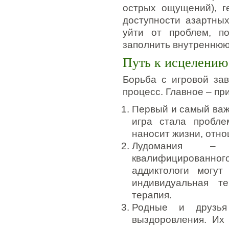
острых ощущений), г
доступности азартны
уйти от проблем, п
заполнить внутреннюю 
Путь к исцелению
Борьба с игровой за
процесс. Главное – пр
Первый и самый важн
игра стала пробле
наносит жизни, отн
Лудомания – 
квалифицированног
аддиктологи могу
индивидуальная т
терапия.
Родные и друзья
выздоровления. Их