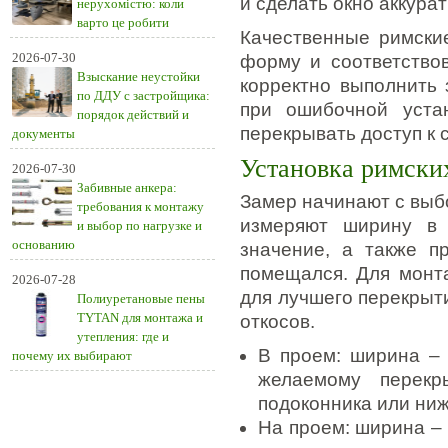
и сделать окно аккура
нерухомістю: коли
варто це робити
Качественные римски
2026-07-30
форму и соответство
Взыскание неустойки
корректно выполнить
по ДДУ с застройщика:
при ошибочной устан
порядок действий и
перекрывать доступ к 
документы
Установка римски
2026-07-30
Забивные анкера:
Замер начинают с выб
требования к монтажу
измеряют ширину в 
и выбор по нагрузке и
основанию
значение, а также п
помещался. Для монт
2026-07-28
для лучшего перекрыт
Полиуретановые пены
TYTAN для монтажа и
откосов.
утепления: где и
В проем: ширина –
почему их выбирают
желаемому перекр
подоконника или ниж
На проем: ширина – 