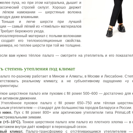
желее пуха, но при этом натуральна, дышит и
лассический строгий силуэт. Хорошо держит
 лёгком намокании — шерстяные волокна
воздух даже влажными.
оньше и легче шерсти при лучшей
ции — самый лёгкий из «тяжёлых» материалов
 Требует бережного ухода.
поаллергенный материал с полыми волокнами
оздаёт его теплоизоляционные свойства.
шемира, но теплее шерсти при той же толщине.
если вам нужно тёплое пальто — смотрите на утеплитель и его показател
ь степень утепления под климат
пальто по-разному работает в Минске и Алматы, в Москве и Лиссабоне. Сте
ветствовать реальному климату, а не субъективному ощущению «у н
ориентиры:
гкое шерстяное пальто или пуховик с fill power 500–600 — достаточно для
ри активном движении.
Утеплённое пуховое пальто с fill power 650–750 или тёплая шерстян
ьным утеплителем — стандарт для большинства городов Беларуси и России.
и ниже.
Пух с fill power 800+ или арктические утеплители типа PrimaLoft
 экстремальными зимами.
 (+5–10°C).
Тонкое шерстяное пальто или пальто из плотного хлопка — в 
котажем внутри даёт комфорт в переходный сезон.
вый климат.
Пальто-трансформер с отстёгивающимся утеплителем —