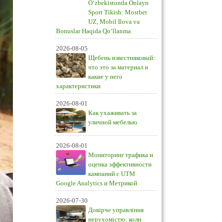
O‘zbekistonda Onlayn
Sport Tikish: Mostbet
UZ, Mobil Ilova va
Bonuslar Haqida Qo‘llanma
2026-08-05
Щебень известняковый:
что это за материал и
какие у него
характеристики
2026-08-01
Как ухаживать за
уличной мебелью
2026-08-01
Мониторинг трафика и
оценка эффективности
кампаний с UTM
Google Analytics и Метрикой
2026-07-30
Довірче управління
нерухомістю: коли