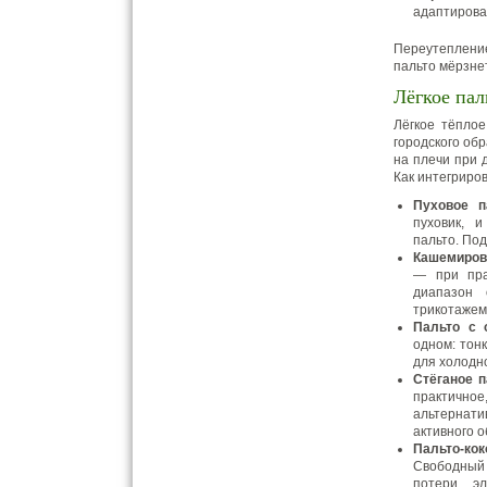
адаптироват
Переутеплени
пальто мёрзне
Лёгкое пал
Лёгкое тёпло
городского обр
на плечи при 
Как интегриров
Пуховое п
пуховик, 
пальто. Под
Кашемиров
— при пра
диапазон
трикотажем
Пальто с 
одном: тон
для холодн
Стёганое п
практичн
альтернат
активного о
Пальто-к
Свободный 
потери эл