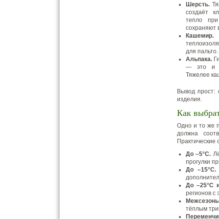
Шерсть.
Тя
создаёт к
тепло при
сохраняют 
Кашемир.
Т
теплоизоля
для пальто.
Альпака.
Ги
— это и с
Тяжелее ка
Вывод прост: 
изделия.
Как выбрат
Одно и то же 
должна соот
Практические 
До –5°C.
Лё
прогулки п
До –15°C.
дополнител
До –25°C 
регионов с
Межсезонье
тёплым три
Переменчи