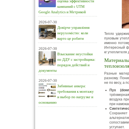
оценка эффективности
кампаний с UTM
Google Analytics и Метрикой
2026-07-30
Довірче управління
нерухомістю: коли
Тепло удержив
варто це робити
пуховым утепл
именно потому
Интересный фак
2026-07-30
кг утеплителя 
Взыскание неустойки
по ДДУ с застройщика:
Материалы
порядок действий и
теплоизол
документы
Разные матер
разному. Пони
2026-07-30
не по весу, а 
Забивные анкера:
Пух (down
требования к монтажу
трёхмерная
и выбор по нагрузке и
воздуха пр
основанию
при намока
Синтетиче
Сохраняет
альтернат
сопостави
уступает.