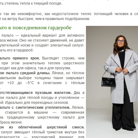
ь степень тепла к текущей погоде.
е так же некомфортно, как недостаточное тепло: потеющий человек в с
т на ветру быстрее, чем в правильно подобранном.
ьто в повседневном гардеробе
е пальто — идеальный вариант для активного
аза жизни. Оно не стесняет движений, не давит
длительной носке и создаёт элегантный силуэт.
ать его в гардероб:
альто прямого кроя.
Выглядит строже, чем
и при этом значительно теплее шерстяного
ходит как для офиса, так и для прогулки.
ое пальто средней длины.
Лёгкое, но тёплое
вильном выборе толщины ткани закрывает
 от +10 до –5°C в сочетании с тёплым
.
отстёгивающимся пуховым жилетом.
Два в
кое пальто для тёплой погоды и утеплённое —
ой. Идеально для переходных сезонов.
альто с синтетическим утеплителем.
Лёгкое,
ое, стирается в машине — современная
ива традиционному шерстяному пальто для
браза жизни.
окон из облегчённой шерстяной смеси.
силуэт вмещает тёплый трикотаж внутри без
егантности — классический вариант для