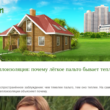
плоизоляция: почему лёгкое пальто бывает теп
спространённое заблуждение: чем тяжелее пальто, тем оно теплее. На сам
 теплоизоляции объясняет почему.