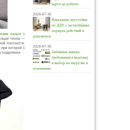
варто це робити
2026-07-30
Взыскание неустойки
по ДДУ с застройщика:
порядок действий и
ские пальто
с
документы
больше тепла —
ной плотности.
2026-07-30
, при которой 1
Забивные анкера:
у подробнее.
требования к монтажу
и выбор по нагрузке и
основанию