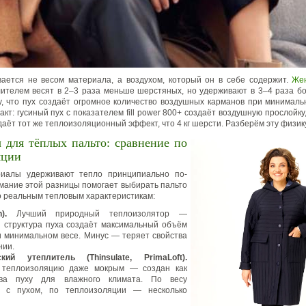
ается не весом материала, а воздухом, который он в себе содержит.
Жен
ителем весят в 2–3 раза меньше шерстяных, но удерживают в 3–4 раза 
, что пух создаёт огромное количество воздушных карманов при минималь
т: гусиный пух с показателем fill power 800+ создаёт воздушную прослойку
даёт тот же теплоизоляционный эффект, что 4 кг шерсти. Разберём эту физик
 для тёплых пальто: сравнение по
яции
иалы удерживают тепло принципиально по-
мание этой разницы помогает выбирать пальто
по реальным тепловым характеристикам:
).
Лучший природный теплоизолятор —
 структура пуха создаёт максимальный объём
и минимальном весе. Минус — теряет свойства
нии.
ский утеплитель (Thinsulate, PrimaLoft).
 теплоизоляцию даже мокрым — создан как
ива пуху для влажного климата. По весу
м с пухом, по теплоизоляции — несколько