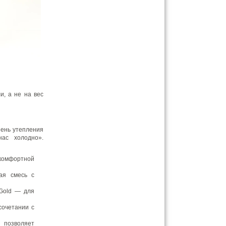
и, а не на вес
пень утепления
ас холодно».
 комфортной
ая смесь с
 Gold — для
сочетании с
 позволяет