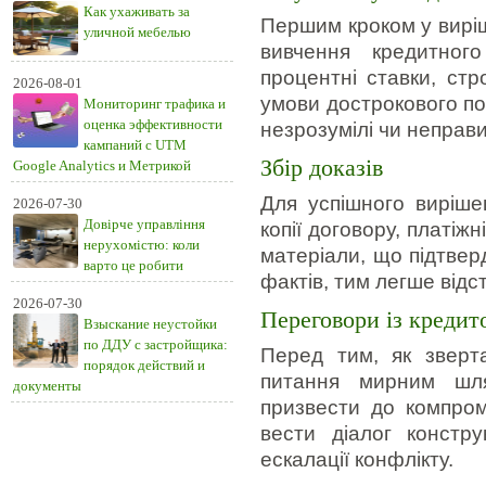
Как ухаживать за
Першим кроком у виріш
уличной мебелью
вивчення кредитног
процентні ставки, ст
2026-08-01
умови дострокового по
Мониторинг трафика и
оценка эффективности
незрозумілі чи неправи
кампаний с UTM
Збір доказів
Google Analytics и Метрикой
Для успішного виріше
2026-07-30
Довірче управління
копії договору, платіж
нерухомістю: коли
матеріали, що підтвер
варто це робити
фактів, тим легше відс
2026-07-30
Переговори із кредит
Взыскание неустойки
по ДДУ с застройщика:
Перед тим, як зверт
порядок действий и
питання мирним шля
документы
призвести до компром
вести діалог констру
ескалації конфлікту.