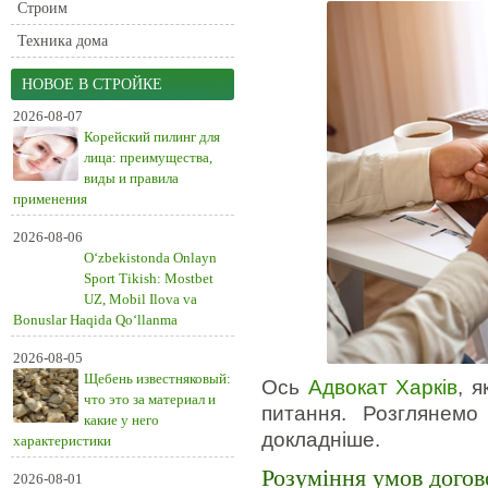
Строим
Техника дома
НОВОЕ В СТРОЙКЕ
2026-08-07
Корейский пилинг для
лица: преимущества,
виды и правила
применения
2026-08-06
O‘zbekistonda Onlayn
Sport Tikish: Mostbet
UZ, Mobil Ilova va
Bonuslar Haqida Qo‘llanma
2026-08-05
Щебень известняковый:
Ось
Адвокат Харків
, 
что это за материал и
питання. Розглянемо
какие у него
докладніше.
характеристики
Розуміння умов догов
2026-08-01