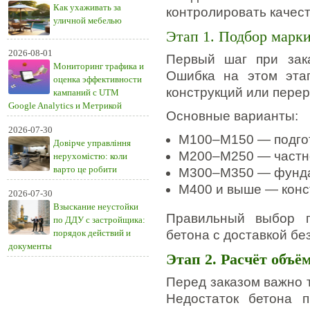
Как ухаживать за
контролировать качест
уличной мебелью
Этап 1. Подбор марки
2026-08-01
Первый шаг при зак
Мониторинг трафика и
Ошибка на этом эта
оценка эффективности
конструкций или пере
кампаний с UTM
Google Analytics и Метрикой
Основные варианты:
2026-07-30
М100–М150 — подгот
Довірче управління
М200–М250 — частно
нерухомістю: коли
варто це робити
М300–М350 — фунда
М400 и выше — конст
2026-07-30
Взыскание неустойки
Правильный выбор п
по ДДУ с застройщика:
порядок действий и
бетона с доставкой бе
документы
Этап 2. Расчёт объё
Перед заказом важно 
Недостаток бетона п