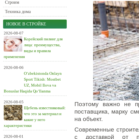
Строим
Техника дома
НОВОЕ В СТРОЙКЕ
2026-08-07
Корейский пилинг для
лица: преимущества,
виды и правила
применения
2026-08-06
O‘zbekistonda Onlayn
Sport Tikish: Mostbet
UZ, Mobil Ilova va
Bonuslar Haqida Qo‘llanma
2026-08-05
Поэтому важно не 
Щебень известняковый:
поставщика, марку см
что это за материал и
на объект.
какие у него
характеристики
Современные строите
с доставкой от пр
2026-08-01