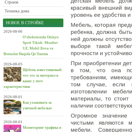
детская мебель дол
Строим
красивый внешний вид
Техника дома
уровень ее удобства и
НОВОЕ В СТРОЙКЕ
Мебель, которая пред
ребенка, должна быть
2026-08-06
O‘zbekistonda Onlayn
ней должны отсутство
Sport Tikish: Mostbet
выборе такой мебе
UZ, Mobil Ilova va
прочности и устойчиво
Bonuslar Haqida Qo‘llanma
При приобретении дет
2026-08-05
в том, что она по
Щебень известняковый:
что это за материал и
требованиям, имеющи
какие у него
том случае, если 
характеристики
изготовлении мебел
2026-08-01
материалы, то стоит
Как ухаживать за
наличии соответствую
уличной мебелью
Огромное значение 
2026-08-01
чистыми являются м
Мониторинг трафика и
мебели. Совершенн