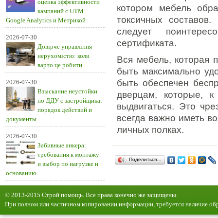
оценка эффективности
котором мебель обр
кампаний с UTM
токсичных составов.
Google Analytics и Метрикой
следует поинтерес
2026-07-30
сертификата.
Довірче управління
нерухомістю: коли
Вся мебель, которая 
варто це робити
быть максимально уд
быть обеспечен бесп
2026-07-30
Взыскание неустойки
дверцам, которые, к
по ДДУ с застройщика:
выдвигаться. Это чре
порядок действий и
всегда важно иметь в
документы
личных полках.
2026-07-30
Забивные анкера:
требования к монтажу
Поделиться…
и выбор по нагрузке и
основанию
© 2013-2015 Строй помощь. Все права конечно же защищены.
При полном или частичном копировании информации, требуется наличие обр