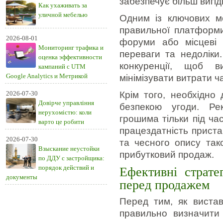
забезпечує більш вигід
Как ухаживать за
уличной мебелью
Одним із ключових м
правильної платформи
2026-08-01
форуми або місцеві 
Мониторинг трафика и
переваги та недоліки
оценка эффективности
конкуренції, щоб 
кампаний с UTM
Google Analytics и Метрикой
мінімізувати витрати ч
2026-07-30
Крім того, необхідно
Довірче управління
безпекою угоди. Ре
нерухомістю: коли
грошима тільки під ча
варто це робити
працездатність приста
2026-07-30
та чесного опису так
Взыскание неустойки
прибутковий продаж.
по ДДУ с застройщика:
порядок действий и
Ефективні стратег
документы
перед продажем
Перед тим, як вистав
правильно визначити 