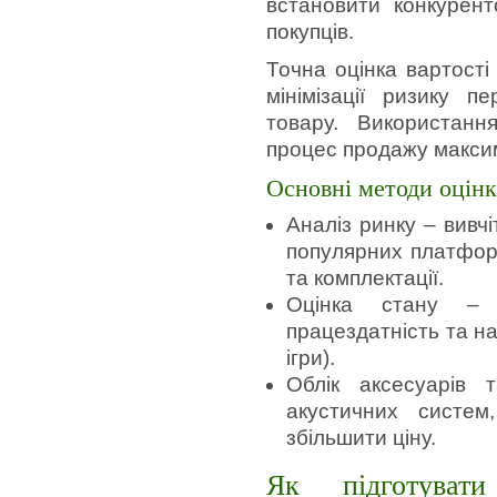
встановити конкурент
покупців.
Точна оцінка вартост
мінімізації ризику п
товару. Використанн
процес продажу макси
Основні методи оцінк
Аналіз ринку – вивч
популярних платформ
та комплектації.
Оцінка стану – о
працездатність та на
ігри).
Облік аксесуарів 
акустичних систем
збільшити ціну.
Як підготуват