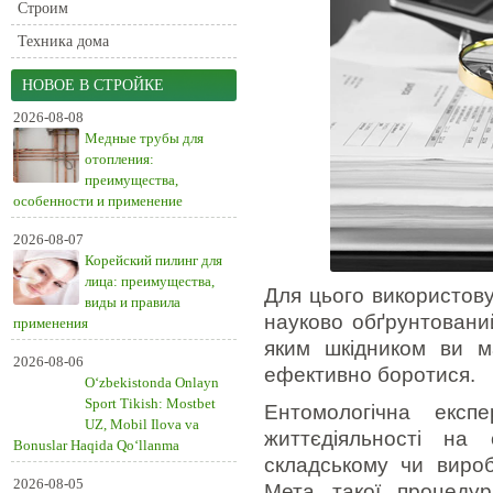
Строим
Техника дома
НОВОЕ В СТРОЙКЕ
2026-08-08
Медные трубы для
отопления:
преимущества,
особенности и применение
2026-08-07
Корейский пилинг для
лица: преимущества,
Для цього використову
виды и правила
науково обґрунтовани
применения
яким шкідником ви ма
2026-08-06
ефективно боротися.
O‘zbekistonda Onlayn
Sport Tikish: Mostbet
Ентомологічна експ
UZ, Mobil Ilova va
життєдіяльності на 
Bonuslar Haqida Qo‘llanma
складському чи вироб
2026-08-05
Мета такої процедур