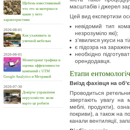
Щебень известняковый:
масштабів і джерел за
что это за материал и
какие у него
Цей вид експертизи ос
характеристики
невідомий тип кома
2026-08-01
незрозуміло які);
Как ухаживать за
з’явилися укуси на ті
уличной мебелью
є підозра на заражен
необхідно підготува
2026-08-01
Мониторинг трафика и
орендодавця.
оценка эффективности
кампаний с UTM
Етапи ентомологіч
Google Analytics и Метрикой
Виїзд фахівця на об’є
2026-07-30
Довірче управління
Проводиться ретельн
нерухомістю: коли
звертають увагу на мі
варто це робити
меблі, продукти), озна
покриви), а також на п
канали вентиляції, запа