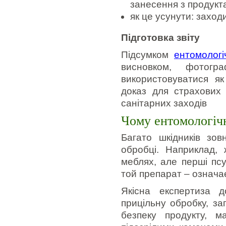
занесення з продукт
як це усунути: заходи 
Підготовка звіту
Підсумком
ентомологі
висновком, фотогр
використовуватися як
доказ для страхових
санітарних заходів
Чому ентомологічн
Багато шкідників зов
обробці. Наприклад, 
меблях, але перші псу
той препарат – означає
Якісна експертиза 
прицільну обробку, з
безпеку продукту, м