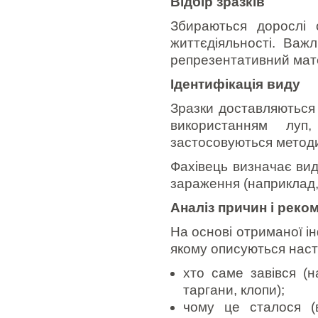
Відбір зразків
Збираються дорослі 
життєдіяльності. Важ
репрезентативний мате
Ідентифікація виду
Зразки доставляються 
використанням луп,
застосовуються методи 
Фахівець визначає вид
зараження (наприклад, 
Аналіз причин і реко
На основі отриманої і
якому описуються насту
хто саме завівся (н
таргани, клопи);
чому це сталося (в