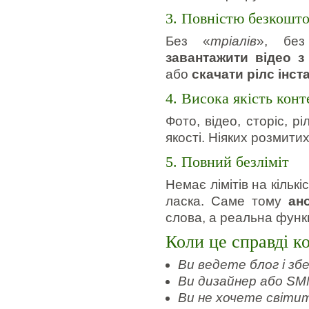
3. Повністю безкошт
Без «
тріалів
», без
завантажити відео з
або
скачати рілс інст
4. Висока якість конт
Фото, відео, сторіс, р
якості. Ніяких розмитих
5. Повний безліміт
Немає лімітів на кільк
ласка. Саме тому
ан
слова, а реальна функц
Коли це справді к
Ви ведете блог і збе
Ви дизайнер або SM
Ви не хочете світи