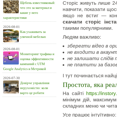
Сторіс живуть лише 24
Щебень известняковый:
что это за материал и
навчити, показати щос
какие у него
якщо не встиг — кон
характеристики
скачати сторіс інст
2026-08-01
такими популярними.
Как ухаживать за
Людям важливо:
уличной мебелью
зберегти відео в ори
2026-08-01
не входити в акаун
Мониторинг трафика и
не залишати слідів 
оценка эффективности
кампаний с UTM
не платити за базов
Google Analytics и Метрикой
І тут починається найц
2026-07-30
Довірче управління
Простота, яка реа
нерухомістю: коли
На сайті
https://instory
варто це робити
мінімум дій, максимум
складних меню чи чита
Усе працює інтуїтивно: