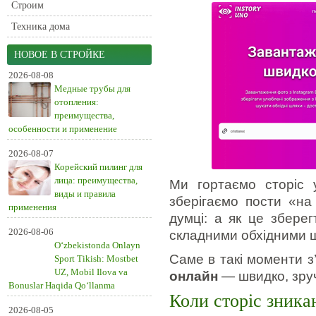
Строим
Техника дома
НОВОЕ В СТРОЙКЕ
2026-08-08
Медные трубы для
отопления:
преимущества,
особенности и применение
2026-08-07
Корейский пилинг для
лица: преимущества,
Ми гортаємо сторіс 
виды и правила
зберігаємо пости «н
применения
думці: а як це зберег
2026-08-06
складними обхідними 
O‘zbekistonda Onlayn
Саме в такі моменти з
Sport Tikish: Mostbet
UZ, Mobil Ilova va
онлайн
— швидко, зруч
Bonuslar Haqida Qo‘llanma
Коли сторіс зника
2026-08-05