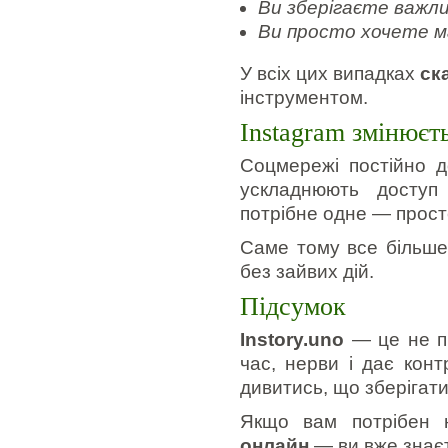
Ви зберігаєте важли
Ви просто хочете 
У всіх цих випадках
ск
інструментом.
Instagram змінюєт
Соцмережі постійно д
ускладнюють доступ
потрібне одне — прост
Саме тому все більш
без зайвих дій.
Підсумок
Instory.uno
— це не пр
час, нерви і дає кон
дивитись, що зберігати 
Якщо вам потрібен 
онлайн
— ви вже знаєт