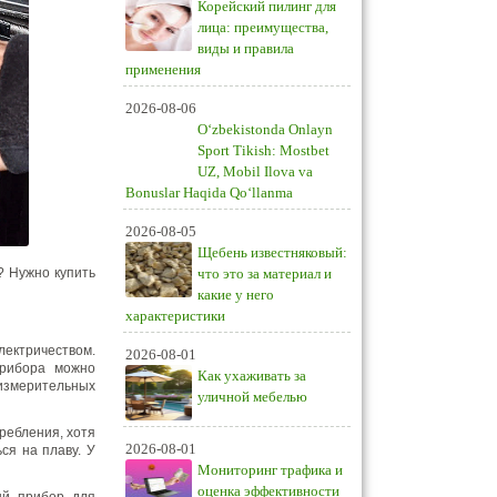
Корейский пилинг для
лица: преимущества,
виды и правила
применения
2026-08-06
O‘zbekistonda Onlayn
Sport Tikish: Mostbet
UZ, Mobil Ilova va
Bonuslar Haqida Qo‘llanma
2026-08-05
Щебень известняковый:
? Нужно купить
что это за материал и
какие у него
характеристики
ектричеством.
2026-08-01
прибора можно
Как ухаживать за
измерительных
уличной мебелью
ребления, хотя
2026-08-01
ся на плаву. У
Мониторинг трафика и
оценка эффективности