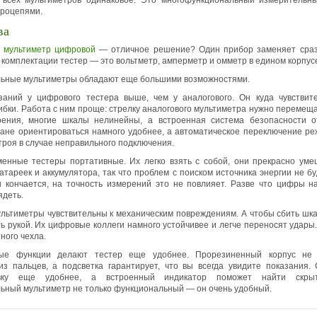
 всех мультиметров одинаковое. Это многофункциональный измерительн
троцепями.
ва
ь мультиметр цифровой
— отличное решение? Один прибор заменяет сразу
 комплектации тестер — это вольтметр, амперметр и омметр в едином корпус
ьные мультиметры обладают еще большими возможностями.
азаний у цифрового тестера выше, чем у аналогового. Он куда чувствит
бки. Работа с ним проще: стрелку аналогового мультиметра нужно перемеща
рения, многие шкалы нелинейны, а встроенная система безопасности от
ане ориентироваться намного удобнее, а автоматическое переключение р
строя в случае неправильного подключения.
енные тестеры портативные. Их легко взять с собой, они прекрасно уме
атареек и аккумулятора, так что проблем с поиском источника энергии не бу
 кончается, на точность измерений это не повлияет. Разве что цифры н
ядеть.
льтиметры чувствительны к механическим повреждениям. А чтобы сбить шка
ть рукой. Их цифровые коллеги намного устойчивее и легче переносят удары
ного чехла.
ные функции делают тестер еще удобнее. Прорезиненный корпус не 
из пальцев, а подсветка гарантирует, что вы всегда увидите показания.
овку еще удобнее, а встроенный индикатор поможет найти скрыт
ный мультиметр не только функциональный — он очень удобный.