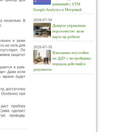
ый прибор для
кампаний с UTM
Google Analytics и Метрикой
2026-07-30
 несколько. В
е.
Довірче управління
нерухомістю: коли
варто це робити
ельнее и реже
ть на ноль для
2026-07-30
сутствует. По
Взыскание неустойки
ежимов защитит
по ДДУ с застройщика:
порядок действий и
щаются в руке.
документы
дет. Даже если
а экране будет
лу, достаточно
. Особенно при
даст прибору
 Сумка сделает
ую проводку.