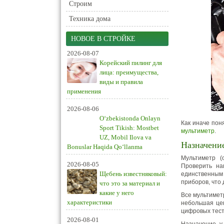
Строим
Техника дома
НОВОЕ В СТРОЙКЕ
2026-08-07
Корейский пилинг для
лица: преимущества,
виды и правила
применения
2026-08-06
O‘zbekistonda Onlayn
Как иначе пон
Sport Tikish: Mostbet
мультиметр
.
UZ, Mobil Ilova va
Назначени
Bonuslar Haqida Qo‘llanma
Мультиметр (
2026-08-05
Проверить на
Щебень известняковый:
единственным
приборов, что
что это за материал и
какие у него
Все мультимет
характеристики
небольшая цен
цифровых тест
2026-08-01