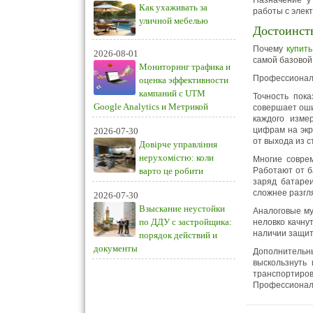
Назначение у
Как ухаживать за
работы с элек
уличной мебелью
Достоинст
Почему
купит
2026-08-01
самой базовой
Мониторинг трафика и
Профессионал
оценка эффективности
кампаний с UTM
Точность пок
Google Analytics и Метрикой
совершает оши
каждого изме
цифрам на экр
2026-07-30
от выхода из 
Довірче управління
нерухомістю: коли
Многие соврем
варто це робити
Работают от б
заряд батареи
сложнее разгл
2026-07-30
Взыскание неустойки
Аналоговые му
по ДДУ с застройщика:
неловко качну
наличии защит
порядок действий и
документы
Дополнитель
выскользнуть 
транспортир
Профессиональ