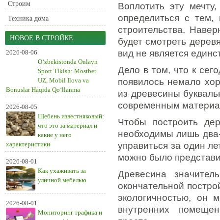
Строим
Воплотить эту мечту
определиться с тем,
Техника дома
строительства. Навер
НОВОЕ В СТРОЙКЕ
будет смотреть дерев
вид не является един
2026-08-06
O‘zbekistonda Onlayn
Дело в том, что к се
Sport Tikish: Mostbet
UZ, Mobil Ilova va
появилось немало хор
Bonuslar Haqida Qo‘llanma
из древесины букваль
современным материал
2026-08-05
Щебень известняковый:
Чтобы построить де
что это за материал и
необходимы лишь два-
какие у него
характеристики
управиться за один ле
можно было представи
2026-08-01
Как ухаживать за
Древесина значител
уличной мебелью
окончательной постро
экологичностью, он 
2026-08-01
внутренних помещен
Мониторинг трафика и