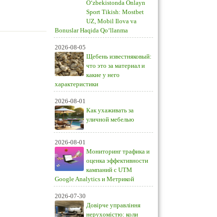
O‘zbekistonda Onlayn
Sport Tikish: Mostbet
UZ, Mobil Ilova va
Bonuslar Haqida Qo‘llanma
2026-08-05
Щебень известняковый:
что это за материал и
какие у него
характеристики
2026-08-01
Как ухаживать за
уличной мебелью
2026-08-01
Мониторинг трафика и
оценка эффективности
кампаний с UTM
Google Analytics и Метрикой
2026-07-30
Довірче управління
нерухомістю: коли