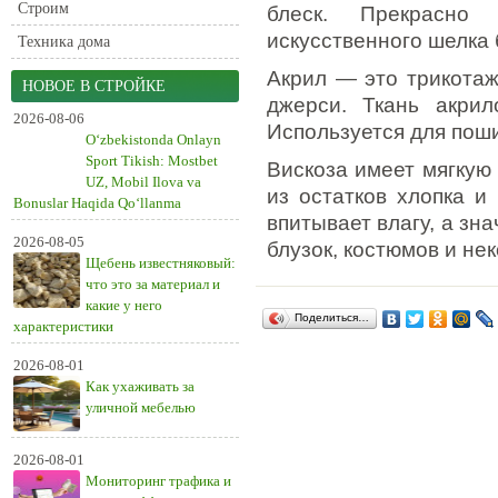
Строим
блеск. Прекрасно
искусственного шелка 
Техника дома
Акрил — это трикотаж
НОВОЕ В СТРОЙКЕ
джерси. Ткань акрил
2026-08-06
Используется для поши
O‘zbekistonda Onlayn
Sport Tikish: Mostbet
Вискоза имеет мягкую 
UZ, Mobil Ilova va
из остатков хлопка и
Bonuslar Haqida Qo‘llanma
впитывает влагу, а зн
2026-08-05
блузок, костюмов и не
Щебень известняковый:
что это за материал и
какие у него
Поделиться…
характеристики
2026-08-01
Как ухаживать за
уличной мебелью
2026-08-01
Мониторинг трафика и