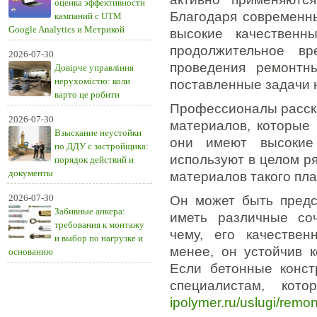
оценка эффективности
Благодаря современн
кампаний с UTM
Google Analytics и Метрикой
высокие качественны
продолжительное вр
2026-07-30
проведения ремонтн
Довірче управління
нерухомістю: коли
поставленные задачи 
варто це робити
Профессионалы расска
2026-07-30
материалов, которые 
Взыскание неустойки
они имеют высокие 
по ДДУ с застройщика:
используют в целом р
порядок действий и
документы
материалов такого пла
2026-07-30
Он может быть предс
Забивные анкера:
иметь различные соч
требования к монтажу
чему, его качествен
и выбор по нагрузке и
менее, он устойчив 
основанию
Если бетонные конст
специалистам, кот
ipolymer.ru/uslugi/remon