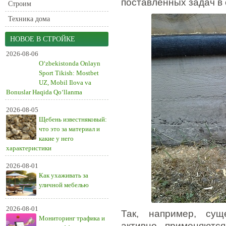
поставленных задач в
Строим
Техника дома
НОВОЕ В СТРОЙКЕ
2026-08-06
O‘zbekistonda Onlayn
Sport Tikish: Mostbet
UZ, Mobil Ilova va
Bonuslar Haqida Qo‘llanma
2026-08-05
Щебень известняковый:
что это за материал и
какие у него
характеристики
2026-08-01
Как ухаживать за
уличной мебелью
2026-08-01
Так, например, сущ
Мониторинг трафика и
активно применяютс