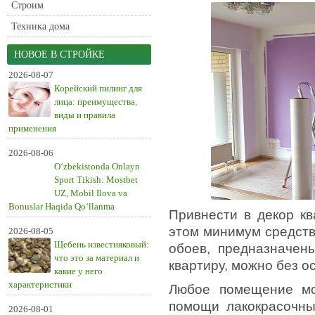
Строим
Техника дома
НОВОЕ В СТРОЙКЕ
2026-08-07
Корейский пилинг для
лица: преимущества,
виды и правила
применения
2026-08-06
O‘zbekistonda Onlayn
Sport Tikish: Mostbet
UZ, Mobil Ilova va
Bonuslar Haqida Qo‘llanma
Привнести в декор к
этом минимум средств
2026-08-05
Щебень известняковый:
обоев, предназначены
что это за материал и
квартиру, можно без о
какие у него
характеристики
Любое помещение мо
помощи лакокрасочны
2026-08-01