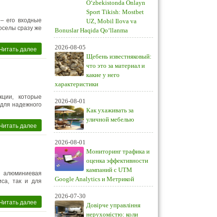
O‘zbekistonda Onlayn
Sport Tikish: Mostbet
– его входные
UZ, Mobil Ilova va
воселы сразу же
Bonuslar Haqida Qo‘llanma
2026-08-05
Читать далее
Щебень известняковый:
что это за материал и
какие у него
характеристики
кции, которые
2026-08-01
 для надежного
Как ухаживать за
уличной мебелью
Читать далее
2026-08-01
Мониторинг трафика и
оценка эффективности
кампаний с UTM
т алюминиевая
Google Analytics и Метрикой
са, так и для
2026-07-30
Читать далее
Довірче управління
нерухомістю: коли