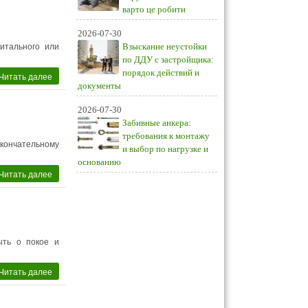
варто це робити
2026-07-30
Взыскание неустойки
итального или
по ДДУ с застройщика:
порядок действий и
Читать далее
документы
2026-07-30
Забивные анкера:
требования к монтажу
окончательному
и выбор по нагрузке и
основанию
Читать далее
ыть о покое и
Читать далее