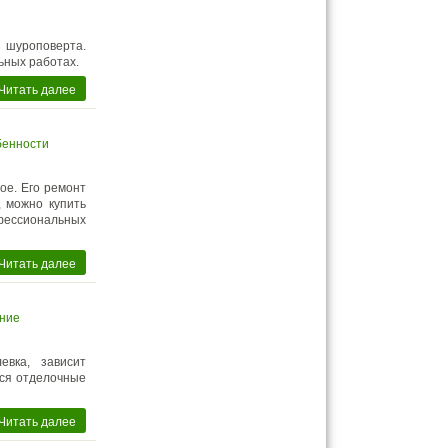
з шуроповерта.
ьных работах.
Читать далее
бенности
ое. Его ремонт
, можно купить
ессиональных
Читать далее
ение
евка, зависит
тся отделочные
Читать далее