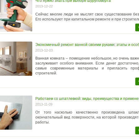
Что нужно знать при выборе шуруповерта
2013-12-22
Сейчас многие люди не мыслят свое существование бе
Его используют при капитальном ремонте и при строител
Экономичный ремонт ванной своими руками: этапы и осо
2013-12-03
Ванная комната – помещение небольшое, но очень важн
заслуживает особого внимания. Если денег достаточно
самые современные материалы и пригласить проф
строителей.
Работаем со шпатлевкой: виды, преимущества и примен
2013-11-09
От того насколько качественно произведена шпакл
окончательный вид поверхности, на которой производя
работы.