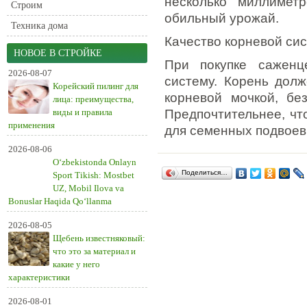
несколько миллимет
Строим
обильный урожай.
Техника дома
Качество корневой си
НОВОЕ В СТРОЙКЕ
При покупке саженц
2026-08-07
систему. Корень долж
Корейский пилинг для
корневой мочкой, бе
лица: преимущества,
виды и правила
Предпочтительнее, чт
применения
для семенных подвоев,
2026-08-06
O‘zbekistonda Onlayn
Поделиться…
Sport Tikish: Mostbet
UZ, Mobil Ilova va
Bonuslar Haqida Qo‘llanma
2026-08-05
Щебень известняковый:
что это за материал и
какие у него
характеристики
2026-08-01