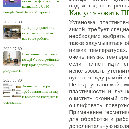
оценка эффективности
надежных, проверенны
кампаний с UTM
Как установить П
Google Analytics и Метрикой
Установка пластиков
2026-07-30
Довірче управління
зимой, требует специ
нерухомістю: коли
необходимо выбрать 
варто це робити
также задумываться о
2026-07-30
низких температурах.
Взыскание неустойки
очень низких темпера
по ДДУ с застройщика:
если начнет идти с
порядок действий и
использовать утепли
документы
пустот между рамой и 
2026-07-30
Перед установкой м
Забивные анкера:
пластичности и лучш
требования к монтажу
и выбор по нагрузке и
очистить оконный отк
основанию
ошлифовать поверхно
Применение герметика
для обработки и раб
дополнительную изоля