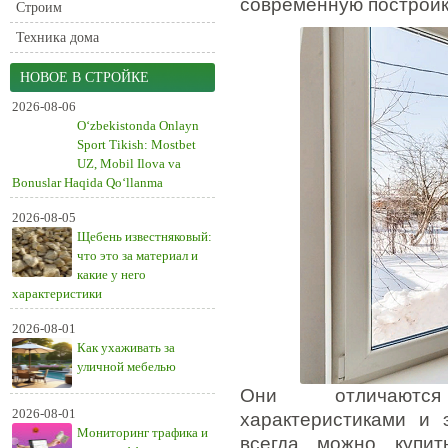
современную постройк
Строим
Техника дома
НОВОЕ В СТРОЙКЕ
2026-08-06
O‘zbekistonda Onlayn
Sport Tikish: Mostbet
UZ, Mobil Ilova va
Bonuslar Haqida Qo‘llanma
2026-08-05
Щебень известняковый:
что это за материал и
какие у него
характеристики
2026-08-01
Как ухаживать за
уличной мебелью
Они отличаются
2026-08-01
характеристиками и 
Мониторинг трафика и
всегда можно купи