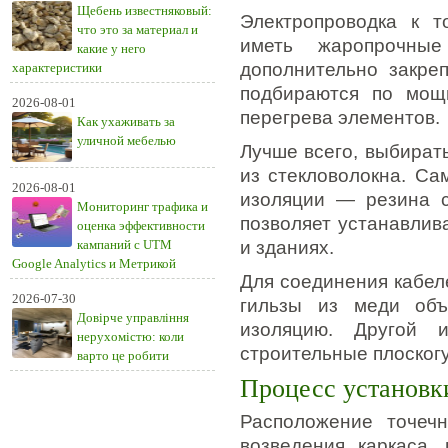
Щебень известняковый:
Электропроводка к 
что это за материал и
иметь жаропрочные
какие у него
дополнительно закре
характеристики
подбираются по мощ
2026-08-01
перегрева элементов.
Как ухаживать за
уличной мебелью
Лучше всего, выбират
из стекловолокна. С
2026-08-01
изоляции — резина с
Мониторинг трафика и
позволяет устанавлив
оценка эффективности
кампаний с UTM
и зданиях.
Google Analytics и Метрикой
Для соединения кабел
2026-07-30
гильзы из меди объ
Довірче управління
изоляцию. Другой 
нерухомістю: коли
строительные плоског
варто це робити
Процесс установк
Расположение точечн
возведения каркаса,