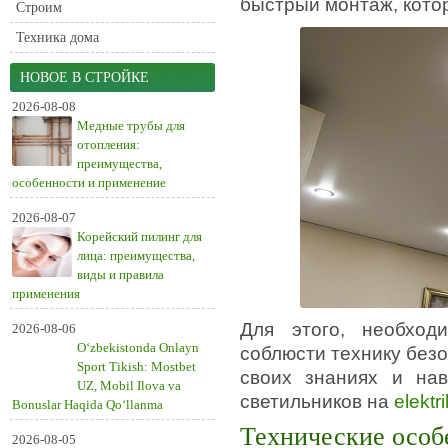
быстрый монтаж, кото
Строим
Техника дома
НОВОЕ В СТРОЙКЕ
2026-08-08
Медные трубы для
отопления:
преимущества,
особенности и применение
2026-08-07
Корейский пилинг для
лица: преимущества,
виды и правила
применения
Для этого, необход
2026-08-06
O‘zbekistonda Onlayn
соблюсти технику безо
Sport Tikish: Mostbet
своих знаниях и нав
UZ, Mobil Ilova va
светильников на
elektr
Bonuslar Haqida Qo‘llanma
Технические особ
2026-08-05