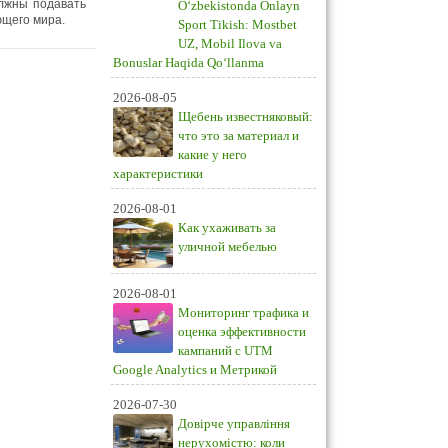
олжны подавать
O‘zbekistonda Onlayn
ющего мира.
Sport Tikish: Mostbet
UZ, Mobil Ilova va
Bonuslar Haqida Qo‘llanma
2026-08-05
Щебень известняковый:
что это за материал и
какие у него
характеристики
2026-08-01
Как ухаживать за
уличной мебелью
2026-08-01
Мониторинг трафика и
оценка эффективности
кампаний с UTM
Google Analytics и Метрикой
2026-07-30
Довірче управління
нерухомістю: коли