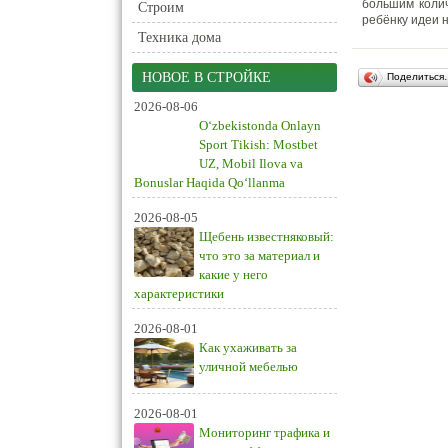
большим колич
Строим
ребёнку идеи 
Техника дома
НОВОЕ В СТРОЙКЕ
Поделиться
2026-08-06
O‘zbekistonda Onlayn
Sport Tikish: Mostbet
UZ, Mobil Ilova va
Bonuslar Haqida Qo‘llanma
2026-08-05
Щебень известняковый:
что это за материал и
какие у него
характеристики
2026-08-01
Как ухаживать за
уличной мебелью
2026-08-01
Мониторинг трафика и