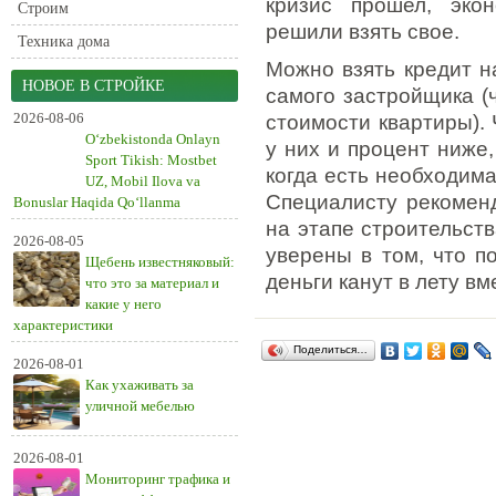
кризис прошел, экон
Строим
решили взять свое.
Техника дома
Можно взять кредит н
НОВОЕ В СТРОЙКЕ
самого застройщика (
2026-08-06
стоимости квартиры).
O‘zbekistonda Onlayn
у них и процент ниже,
Sport Tikish: Mostbet
когда есть необходим
UZ, Mobil Ilova va
Специалисту рекомен
Bonuslar Haqida Qo‘llanma
на этапе строительст
2026-08-05
уверены в том, что 
Щебень известняковый:
деньги канут в лету в
что это за материал и
какие у него
характеристики
Поделиться…
2026-08-01
Как ухаживать за
уличной мебелью
2026-08-01
Мониторинг трафика и