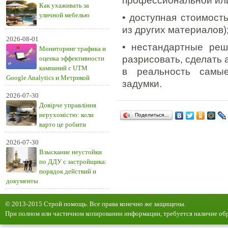
профессиональной ил
Как ухаживать за
уличной мебелью
• доступная стоимост
из других материалов)
2026-08-01
• нестандартные реш
Мониторинг трафика и
разрисовать, сделать 
оценка эффективности
кампаний с UTM
в реальность самы
Google Analytics и Метрикой
задумки.
2026-07-30
Довірче управління
нерухомістю: коли
Поделиться…
варто це робити
2026-07-30
Взыскание неустойки
по ДДУ с застройщика:
порядок действий и
документы
© 2013-2015 Строй помощь. Все права конечно же защищены.
При полном или частичном копировании информации, требуется наличие обр