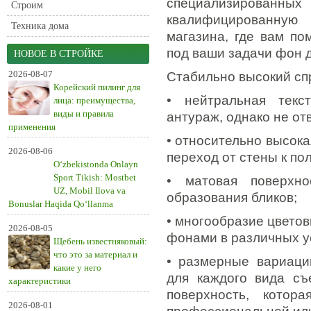
специализированных
Строим
квалифицированную 
Техника дома
магазина, где вам по
под ваши задачи фон 
НОВОЕ В СТРОЙКЕ
2026-08-07
Стабильно высокий сп
Корейский пилинг для
• нейтральная текс
лица: преимущества,
виды и правила
антураж, однако не от
применения
• относительно высок
2026-08-06
переход от стены к пол
O‘zbekistonda Onlayn
Sport Tikish: Mostbet
• матовая поверхно
UZ, Mobil Ilova va
образования бликов;
Bonuslar Haqida Qo‘llanma
• многообразие цвето
2026-08-05
фонами в различных у
Щебень известняковый:
что это за материал и
• размерные вариаци
какие у него
для каждого вида съ
характеристики
поверхность, котор
2026-08-01