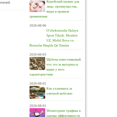
Корейский пилинг для
рпичей.
лица: преимущества,
виды и правила
применения
2026-08-06
O‘zbekistonda Onlayn
Sport Tikish: Mostbet
UZ, Mobil Ilova va
Bonuslar Haqida Qo‘llanma
2026-08-05
Щебень известняковый:
что это за материал и
какие у него
характеристики
2026-08-01
Как ухаживать за
уличной мебелью
2026-08-01
Мониторинг трафика и
оценка эффективности