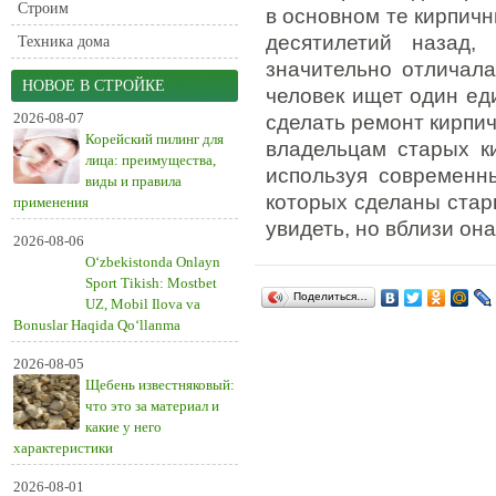
Строим
в основном те кирпич
десятилетий назад, 
Техника дома
значительно отличала
НОВОЕ В СТРОЙКЕ
человек ищет один ед
2026-08-07
сделать ремонт кирпич
Корейский пилинг для
владельцам старых к
лица: преимущества,
используя современны
виды и правила
которых сделаны стар
применения
увидеть, но вблизи он
2026-08-06
O‘zbekistonda Onlayn
Sport Tikish: Mostbet
Поделиться…
UZ, Mobil Ilova va
Bonuslar Haqida Qo‘llanma
2026-08-05
Щебень известняковый:
что это за материал и
какие у него
характеристики
2026-08-01