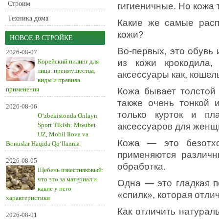
Строим
гигиеничные. Но кожа 
Техника дома
Какие же самые расп
кожи?
НОВОЕ В СТРОЙКЕ
Во-первых, это обувь
2026-08-07
Корейский пилинг для
из кожи крокодила,
лица: преимущества,
аксессуары как, кошел
виды и правила
применения
Кожа бывает толстой 
также очень тонкой 
2026-08-06
только курток и пл
O‘zbekistonda Onlayn
Sport Tikish: Mostbet
аксессуаров для женщ
UZ, Mobil Ilova va
Кожа — это безотхо
Bonuslar Haqida Qo‘llanma
применяются различн
2026-08-05
обработка.
Щебень известняковый:
что это за материал и
Одна — это гладкая п
какие у него
«спилк», которая отли
характеристики
Как отличить натурал
2026-08-01