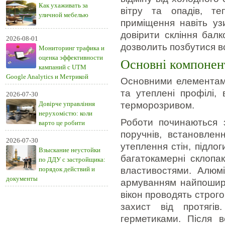
Как ухаживать за
вітру та опадів, т
уличной мебелью
приміщення навіть уз
довірити скління бал
2026-08-01
дозволить позбутися вс
Мониторинг трафика и
оценка эффективности
Основні компонен
кампаний с UTM
Google Analytics и Метрикой
Основними елементами
та утеплені профілі, 
2026-07-30
Довірче управління
терморозривом.
нерухомістю: коли
Роботи починаються з
варто це робити
поручнів, встановленн
2026-07-30
утеплення стін, підлог
Взыскание неустойки
багатокамерні склопа
по ДДУ с застройщика:
порядок действий и
властивостями. Алюм
документы
армуванням найпоширен
вікон проводять строго
захист від протягі
герметиками. Після в