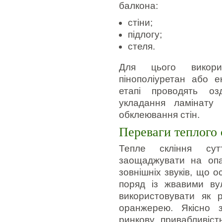
балкона:
стіни;
підлогу;
стеля.
Для цього викорис
пінополіуретан або е
етапі проводять оз
укладання ламінату
обклеювання стін.
Переваги теплого 
Тепле скління сут
заощаджувати на опа
зовнішніх звуків, що 
поряд із жвавими ву
використовувати як р
оранжерею. Якісно 
ринкову привабливіст