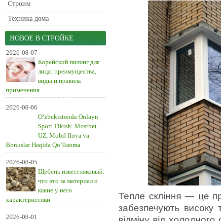
Строим
Техника дома
НОВОЕ В СТРОЙКЕ
2026-08-07
Корейский пилинг для
лица: преимущества,
виды и правила
применения
2026-08-06
O‘zbekistonda Onlayn
Sport Tikish: Mostbet
UZ, Mobil Ilova va
Bonuslar Haqida Qo‘llanma
2026-08-05
Щебень известняковый:
что это за материал и
какие у него
Тепле скління — це пр
характеристики
забезпечують високу т
2026-08-01
відміну від холодного 