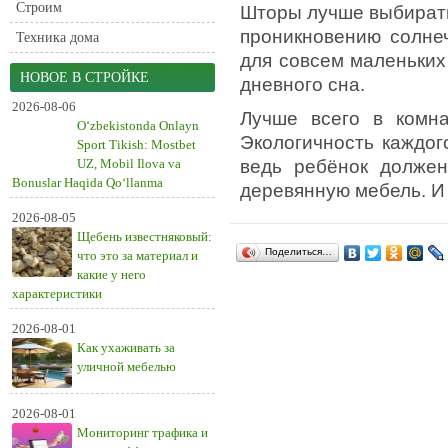
Строим
Шторы лучше выбирать
проникновению солнеч
Техника дома
для совсем маленьких
НОВОЕ В СТРОЙКЕ
дневного сна.
2026-08-06
Лучше всего в комна
O‘zbekistonda Onlayn
Экологичность каждог
Sport Tikish: Mostbet
UZ, Mobil Ilova va
ведь ребёнок должен
Bonuslar Haqida Qo‘llanma
деревянную мебель. И 
2026-08-05
Щебень известняковый:
Поделиться…
что это за материал и
какие у него
характеристики
2026-08-01
Как ухаживать за
уличной мебелью
2026-08-01
Мониторинг трафика и