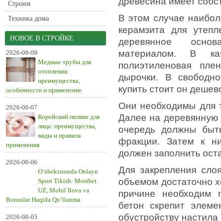
древесина имеет собс
Строим
В этом случае наибол
Техника дома
керамзита для утепл
НОВОЕ В СТРОЙКЕ
деревянное основ
материалом. В ка
2026-08-08
Медные трубы для
полиэтиленовая пл
отопления:
дырочки. В свободн
преимущества,
купить стоит он дешев
особенности и применение
Они необходимы для т
2026-08-07
Далее на деревянную 
Корейский пилинг для
лица: преимущества,
очередь должны быт
виды и правила
фракции. Затем к ни
применения
должен заполнить ост
2026-08-06
Для закрепления сло
O‘zbekistonda Onlayn
объемом достаточно х
Sport Tikish: Mostbet
UZ, Mobil Ilova va
причине необходим г
Bonuslar Haqida Qo‘llanma
бетон скрепит элеме
обустройству настила
2026-08-05