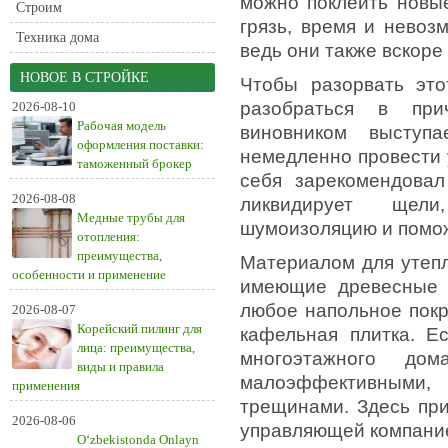
можно поклеить новые
Строим
грязь, время и невоз
Техника дома
ведь они также вскоре 
НОВОЕ В СТРОЙКЕ
Чтобы разорвать это
разобраться в при
2026-08-10
Рабочая модель
виновником выступ
оформления поставки:
немедленно провести 
таможенный брокер
себя зарекомендовал
2026-08-08
ликвидирует щели
Медные трубы для
шумоизоляцию и помож
отопления:
преимущества,
Материалом для утепл
особенности и применение
имеющие древесные 
любое напольное покры
2026-08-07
Корейский пилинг для
кафельная плитка. Е
лица: преимущества,
многоэтажного дом
виды и правила
малоэффективными,
применения
трещинами. Здесь при
2026-08-06
управляющей компание
O‘zbekistonda Onlayn