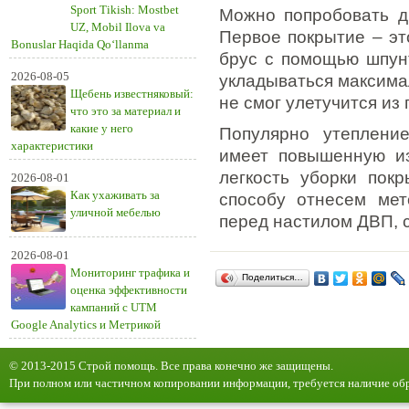
Sport Tikish: Mostbet
Можно попробовать д
UZ, Mobil Ilova va
Первое покрытие – эт
Bonuslar Haqida Qo‘llanma
брус с помощью шпунт
2026-08-05
укладываться максима
Щебень известняковый:
не смог улетучится из
что это за материал и
какие у него
Популярно утеплени
характеристики
имеет повышенную из
легкость уборки пок
2026-08-01
Как ухаживать за
способу отнесем мет
уличной мебелью
перед настилом ДВП, 
2026-08-01
Мониторинг трафика и
Поделиться…
оценка эффективности
кампаний с UTM
Google Analytics и Метрикой
© 2013-2015 Строй помощь. Все права конечно же защищены.
При полном или частичном копировании информации, требуется наличие обр