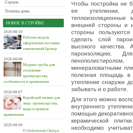
Строим
Чтобы постройка не б
ее утеплении, д
Техника дома
теплоизоляционные 
НОВОЕ В СТРОЙКЕ
внешней стороны и и
стороны пользуются
2026-08-10
Рабочая модель
сделать слой парои
оформления поставки:
высокого качества.
таможенный брокер
пароизоляцию. Дл
2026-08-08
пенополистиролом
Медные трубы для
минераловатными пли
отопления:
полезная площадь в
преимущества,
утепление снаружи до
особенности и применение
забывать и о работе.
2026-08-07
Корейский пилинг для
Для этого можно воспо
лица: преимущества,
внутреннего утеплени
виды и правила
помощью декоративной
применения
керамической плитк
2026-08-06
необходимо учитыва
O‘zbekistonda Onlayn