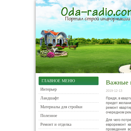
ГЛАВНОЕ МЕНЮ
Важные 
Интерьер
2019-12-13
Ландшафт
Придя, в кварт
придет желани
Материалы для стройки
ремонт кварти
очередном рем
Полезное
Для чего потр
Ремонт и отделка
евроремонт кв
проведения в