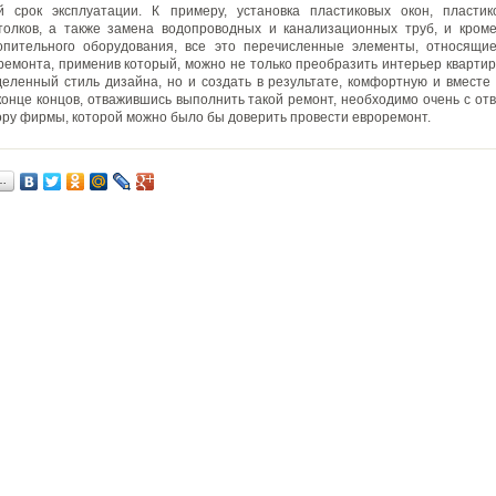
й срок эксплуатации. К примеру, установка пластиковых окон, пластик
толков, а также замена водопроводных и канализационных труб, и кроме
топительного оборудования, все это перечисленные элементы, относящи
ремонта, применив который, можно не только преобразить интерьер квартир
деленный стиль дизайна, но и создать в результате, комфортную и вместе
конце концов, отважившись выполнить такой ремонт, необходимо очень с от
ору фирмы, которой можно было бы доверить провести евроремонт.
…