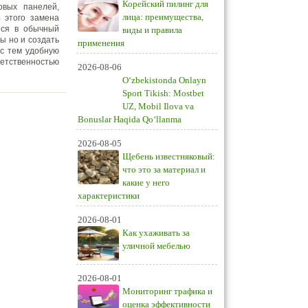
Корейский пилинг для
овых панелей,
лица: преимущества,
 этого замена
еся в обычный
виды и правила
ы но и создать
применения
 с тем удобную
ветственностью
2026-08-06
O‘zbekistonda Onlayn
Sport Tikish: Mostbet
UZ, Mobil Ilova va
Bonuslar Haqida Qo‘llanma
2026-08-05
Щебень известняковый:
что это за материал и
какие у него
характеристики
2026-08-01
Как ухаживать за
уличной мебелью
2026-08-01
Мониторинг трафика и
оценка эффективности