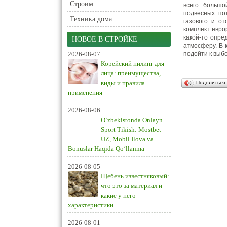
Строим
всего большо
подвесных по
Техника дома
газового и о
комплект евро
какой-то опре
НОВОЕ В СТРОЙКЕ
атмосферу. В 
2026-08-07
подойти к выб
Корейский пилинг для
лица: преимущества,
виды и правила
Поделиться
применения
2026-08-06
O‘zbekistonda Onlayn
Sport Tikish: Mostbet
UZ, Mobil Ilova va
Bonuslar Haqida Qo‘llanma
2026-08-05
Щебень известняковый:
что это за материал и
какие у него
характеристики
2026-08-01