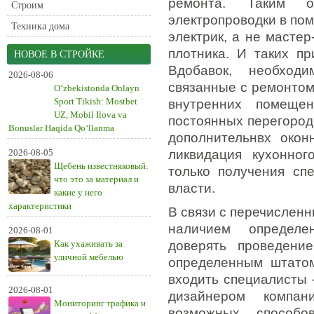
ремонта. Таким о
Строим
электропроводки в по
Техника дома
электрик, а не масте
плотника. И таких пр
НОВОЕ В СТРОЙКЕ
Вдобавок, необход
2026-08-06
связанные с ремонтом
O‘zbekistonda Onlayn
Sport Tikish: Mostbet
внутренних помеще
UZ, Mobil Ilova va
постоянных перегород
Bonuslar Haqida Qo‘llanma
дополнительнвх окон
2026-08-05
ликвидация кухонног
Щебень известняковый:
только получения сп
что это за материал и
власти.
какие у него
характеристики
В связи с перечислен
наличием определе
2026-08-01
Как ухаживать за
доверять проведени
уличной мебелью
определенным штатом
входить специалисты 
2026-08-01
дизайнером компан
Мониторинг трафика и
возможных способо