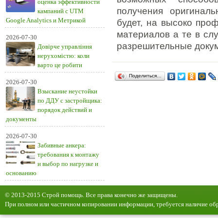
оценка эффективности
получения оригиналь
кампаний с UTM
Google Analytics и Метрикой
будет, на высоко про
материалов а те в сл
2026-07-30
разрешительные доку
Довірче управління
нерухомістю: коли
варто це робити
Поделиться…
2026-07-30
Взыскание неустойки
по ДДУ с застройщика:
порядок действий и
документы
2026-07-30
Забивные анкера:
требования к монтажу
и выбор по нагрузке и
основанию
© 2013-2015 Строй помощь. Все права конечно же защищены.
При полном или частичном копировании информации, требуется наличие обр