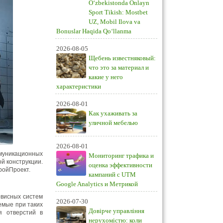
O‘zbekistonda Onlayn
Sport Tikish: Mostbet
UZ, Mobil Ilova va
Bonuslar Haqida Qo‘llanma
2026-08-05
Щебень известняковый:
что это за материал и
какие у него
характеристики
2026-08-01
Как ухаживать за
уличной мебелью
2026-08-01
ммуникационных
Мониторинг трафика и
й конструкции.
оценка эффективности
ройПроект.
кампаний с UTM
Google Analytics и Метрикой
рвисных систем
2026-07-30
емые при таких
Довірче управління
я отверстий в
нерухомістю: коли