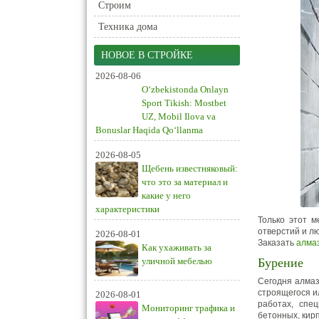
Строим
Техника дома
НОВОЕ В СТРОЙКЕ
2026-08-06
O‘zbekistonda Onlayn
Sport Tikish: Mostbet
UZ, Mobil Ilova va
Bonuslar Haqida Qo‘llanma
2026-08-05
Щебень известняковый:
что это за материал и
какие у него
характеристики
Только этот м
отверстий и л
2026-08-01
Заказать
алма
Как ухаживать за
уличной мебелью
Бурение
Сегодня алмаз
строящегося и
2026-08-01
работах, спе
Мониторинг трафика и
бетонных, кир