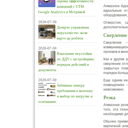
оценка эффективности
Алмазное буре
кампаний с UTM
идеальные от
Google Analytics и Метрикой
оборудования,
2026-07-30
Отверстия, 
Довірче управління
дополнительно
нерухомістю: коли
Сверление
варто це робити
Сверление –
коммуникацион
2026-07-30
проемов в мон
Взыскание неустойки
по ДДУ с застройщика:
Как и другие 
сверление отл
порядок действий и
закрытых пом
документы
порядок больш
2026-07-30
Еще одним не
помещениях –
Забивные анкера:
невозможно.
требования к монтажу
и выбор по нагрузке и
Резка
основанию
Алмазная резк
того, эта тех
необходимо дл
Обычно примен
кирпичной или