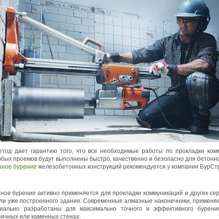
етод дает гарантию того, что все необходимые работы по прокладке ко
юбых проемов будут выполнены быстро, качественно и безопасно для бетонно
зное бурение
железобетонных конструкций рекомендуется у компании БурСт
ное бурение активно применяется для прокладки коммуникаций и других се
ли уже построенного здания. Современные алмазные наконечники, применя
циально разработаны для максимально точного и эффективного бурени
пичных или каменных стенах.