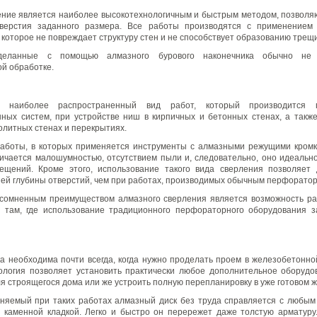
ние является наиболее высокотехнологичным и быстрым методом, позвол
верстия заданного размера. Все работы производятся с применением 
 которое не повреждает структуру стен и не способствует образованию трещ
сделанные с помощью алмазного бурового наконечника обычно не
й обработке.
 наиболее распространенный вид работ, который производится 
ных систем, при устройстве ниш в кирпичных и бетонных стенах, а такж
олитных стенах и перекрытиях.
работы, в которых применяется инструменты с алмазными режущими кром
ичается малошумностью, отсутствием пыли и, следовательно, оно идеальн
ещений. Кроме этого, использование такого вида сверления позволяет 
ей глубины отверстий, чем при работах, производимых обычным перфоратор
сомненным преимуществом алмазного сверления является возможность ра
 там, где использование традиционного перфораторного оборудования з
а необходима почти всегда, когда нужно проделать проем в железобетонно
нология позволяет установить практически любое дополнительное оборудо
я строящегося дома или же устроить полную перепланировку в уже готовом 
яемый при таких работах алмазный диск без труда справляется с любым
 каменной кладкой. Легко и быстро он перережет даже толстую арматуру