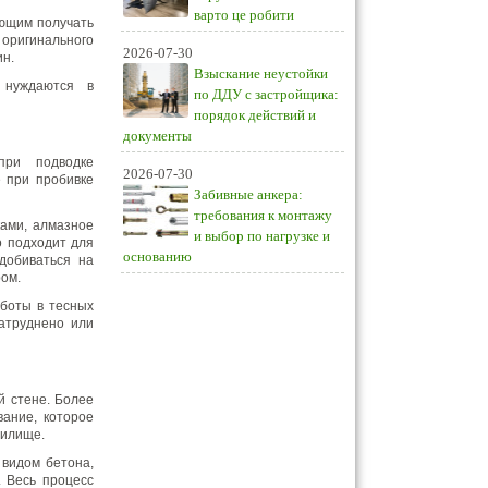
варто це робити
яющим получать
оригинального
2026-07-30
ин.
Взыскание неустойки
 нуждаются в
по ДДУ с застройщика:
порядок действий и
документы
при подводке
2026-07-30
е при пробивке
Забивные анкера:
требования к монтажу
ками, алмазное
и выбор по нагрузке и
о подходит для
основанию
добиваться на
ом.
боты в тесных
атруднено или
й стене. Более
вание, которое
жилище.
 видом бетона,
. Весь процесс