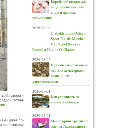
Корейский пилинг для
лица: преимущества,
виды и правила
применения
2026-08-06
O‘zbekistonda Onlayn
Sport Tikish: Mostbet
UZ, Mobil Ilova va
Bonuslar Haqida Qo‘llanma
2026-08-05
Щебень известняковый:
что это за материал и
какие у него
характеристики
2026-08-01
в себе двери и
Как ухаживать за
средой. Чтобы
уличной мебелью
ния
.
2026-08-01
тиями даже при
Мониторинг трафика и
 механическими
оценка эффективности