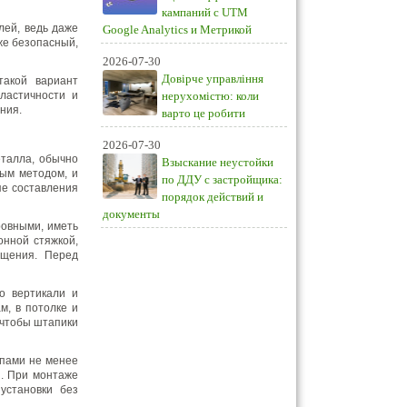
кампаний с UTM
лей, ведь даже
Google Analytics и Метрикой
же безопасный,
2026-07-30
Довірче управління
такой вариант
ластичности и
нерухомістю: коли
ния.
варто це робити
2026-07-30
еталла, обычно
Взыскание неустойки
ым методом, и
по ДДУ с застройщика:
пе составления
порядок действий и
документы
ровными, иметь
онной стяжкой,
ещения. Перед
о вертикали и
м, в потолке и
 чтобы штапики
упами не менее
и. При монтаже
установки без