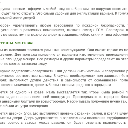
.
руппа позволит оформить любой вход по габаритам, не нагружая посетите
 будет легко открыть. Это самый удобный для эксплуатации вариант. К тому 
ольшой массе дверей.
собен удовлетворить любые требования по пожарной безопасности, 
к установке в различных помещениях, включая склады ГСМ. Благодаря п
ту металла, группы можно установить в зданиях любого стиля и типа оформле
 этапы монтажа
ы из алюминия являются рамными конструкциями. Они имеют каркас из м
стеклом. Для монтажа применяются варианты изготовленные промышленн
на площадку в сборе. Все размеры и другие параметры определяют на эта
точно соответствовали входу.
 нужно подготовить поверхности. Они должны быть чистыми и совершенно 
рическое соответствие каркасу. В случае необходимости пол заливают бет
урят, выполняют другие действия в зависимости от особенностей пом
 стекла вынимаются, крепить болты к стенам придется в торцы рам.
ается от одного из краев. Рама выставляется так, чтобы была ровной п
она задает направление всей конструкции. Просверливаются торцы по бока
ся анкерными болтами по всем сторонам. Рассчитывать положение нужно так,
кол были изнутри помещения.
ется дверной блок. Его выставляют вровень с крайней рамой, и крепят шур
высоты двери. Дверь удерживается в вертикальном положении струбцинам
ать ровность зазора между рамами, он будет отмечать правильность 