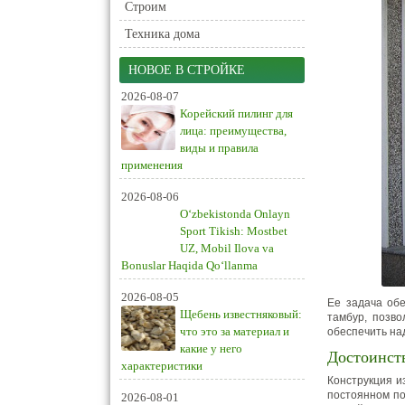
Строим
Техника дома
НОВОЕ В СТРОЙКЕ
2026-08-07
Корейский пилинг для
лица: преимущества,
виды и правила
применения
2026-08-06
O‘zbekistonda Onlayn
Sport Tikish: Mostbet
UZ, Mobil Ilova va
Bonuslar Haqida Qo‘llanma
2026-08-05
Ее задача обе
Щебень известняковый:
тамбур, позв
что это за материал и
обеспечить на
какие у него
Достоинст
характеристики
Конструкция и
постоянном по
2026-08-01