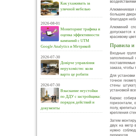
воздействиями
Как ухаживать за
уличной мебелью
Алюминиевая г
большие двери
благодаря неб
2026-08-01
Алюминий спо
Мониторинг трафика и
допускается 
оценка эффективности
красивому цве
кампаний с UTM
Правила и
Google Analytics и Метрикой
Входные групп
2026-07-30
заполненный 
Довірче управління
поставляемые 
заказа, чтобы 
нерухомістю: коли
варто це робити
Для установки
точное геомет
2026-07-30
стены штукат
установкой все
Взыскание неустойки
по ДДУ с застройщика:
Каркас собир
порядок действий и
горизонтали, 
документы
полу, крепить
крепления сте
Затем монтиру
двух на метр 
нужно соблюд
перекосов.