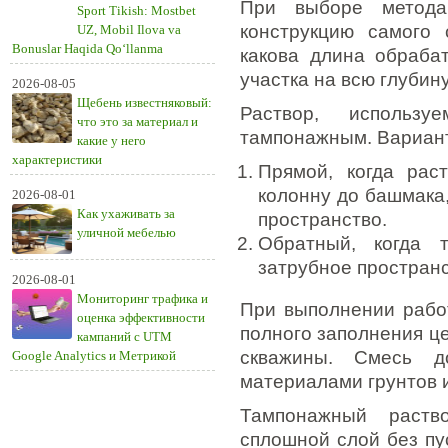
При выборе метода
Sport Tikish: Mostbet
конструкцию самого 
UZ, Mobil Ilova va
Bonuslar Haqida Qo‘llanma
какова длина обрабат
участка на всю глубин
2026-08-05
Щебень известняковый:
Раствор, использу
что это за материал и
тампонажным. Вариант
какие у него
характеристики
Прямой, когда рас
колонну до башмака,
2026-08-01
Как ухаживать за
пространство.
уличной мебелью
Обратный, когда 
затрубное пространс
2026-08-01
Мониторинг трафика и
При выполнении рабо
оценка эффективности
полного заполнения ц
кампаний с UTM
скважины. Смесь д
Google Analytics и Метрикой
материалами грунтов 
Тампонажный раств
сплошной слой без пу