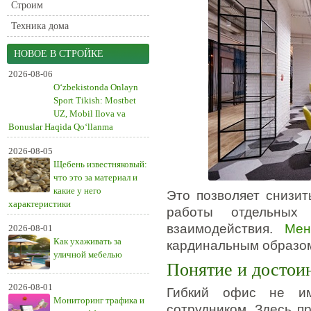
Строим
Техника дома
НОВОЕ В СТРОЙКЕ
2026-08-06
O‘zbekistonda Onlayn
Sport Tikish: Mostbet
UZ, Mobil Ilova va
Bonuslar Haqida Qo‘llanma
2026-08-05
Щебень известняковый:
что это за материал и
какие у него
Это позволяет снизит
характеристики
работы отдельных 
взаимодействия.
Мен
2026-08-01
Как ухаживать за
кардинальным образо
уличной мебелью
Понятие и достои
2026-08-01
Гибкий офис не им
Мониторинг трафика и
сотрудником. Здесь п