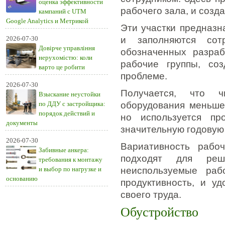
оценка эффективности
рабочего зала, и созд
кампаний с UTM
Google Analytics и Метрикой
Эти участки предназн
2026-07-30
и заполняются сот
Довірче управління
обозначенных разра
нерухомістю: коли
рабочие группы, со
варто це робити
проблеме.
2026-07-30
Получается, что ч
Взыскание неустойки
по ДДУ с застройщика:
оборудования меньше
порядок действий и
но используется пр
документы
значительную годовую
2026-07-30
Вариативность рабо
Забивные анкера:
подходят для реш
требования к монтажу
и выбор по нагрузке и
неиспользуемые раб
основанию
продуктивность, и уд
своего труда.
Обустройство