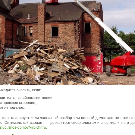
иходится сносить, если:
одится в аварийном состоянии;
старевшее строение;
етен под снос.
 того, планируется ли частичный разбор или полный демонтаж, не стоит э
о. Оптимальный вариант — довериться специалистам и снос кирпичного до
slugi/snos-domov/kirpichniy/
.