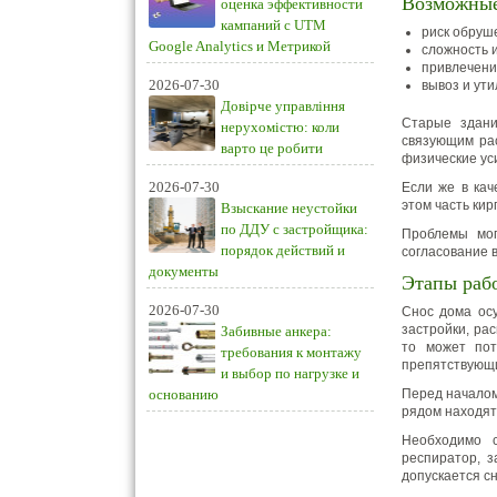
Возможные
оценка эффективности
кампаний с UTM
риск обруш
Google Analytics и Метрикой
сложность 
привлечени
2026-07-30
вывоз и ут
Довірче управління
Старые здани
нерухомістю: коли
связующим рас
варто це робити
физические ус
2026-07-30
Если же в кач
этом часть ки
Взыскание неустойки
по ДДУ с застройщика:
Проблемы мог
порядок действий и
согласование 
документы
Этапы раб
2026-07-30
Снос дома осу
застройки, ра
Забивные анкера:
то может пот
требования к монтажу
препятствующ
и выбор по нагрузке и
основанию
Перед началом
рядом находят
Необходимо с
респиратор, 
допускается сн