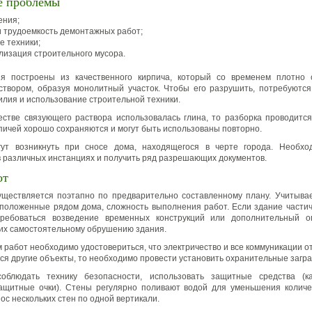
 проблемы
ения;
и трудоемкость демонтажных работ;
е техники;
илизация строительного мусора.
я построены из качественного кирпича, который со временем плотно 
твором, образуя монолитный участок. Чтобы его разрушить, потребуютс
илия и использование строительной техники.
естве связующего раствора использовалась глина, то разборка проводитс
рпичей хорошо сохраняются и могут быть использованы повторно.
ут возникнуть при сносе дома, находящегося в черте города. Необхо
в различных инстанциях и получить ряд разрешающих документов.
от
ществляется поэтапно по предварительно составленному плану. Учитыва
сположенные рядом дома, сложность выполнения работ. Если здание части
ребоваться возведение временных конструкций или дополнительный о
их самостоятельному обрушению здания.
 работ необходимо удостовериться, что электричество и все коммуникации о
ся другие объекты, то необходимо провести установить охранительные загр
облюдать технику безопасности, использовать защитные средства (кас
защитные очки). Стены регулярно поливают водой для уменьшения количе
ос нескольких стен по одной вертикали.