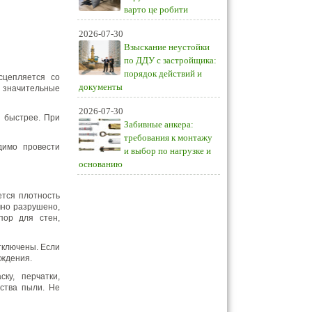
варто це робити
2026-07-30
Взыскание неустойки
по ДДУ с застройщика:
порядок действий и
сцепляется со
документы
я значительные
2026-07-30
я быстрее. При
Забивные анкера:
требования к монтажу
димо провести
и выбор по нагрузке и
основанию
ется плотность
чно разрушено,
пор для стен,
тключены. Если
аждения.
ку, перчатки,
ства пыли. Не