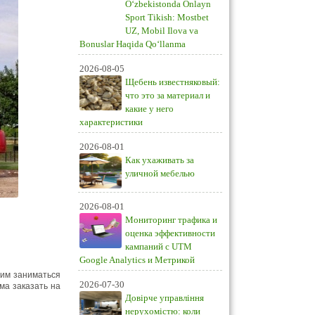
O‘zbekistonda Onlayn
Sport Tikish: Mostbet
UZ, Mobil Ilova va
Bonuslar Haqida Qo‘llanma
2026-08-05
Щебень известняковый:
что это за материал и
какие у него
характеристики
2026-08-01
Как ухаживать за
уличной мебелью
2026-08-01
Мониторинг трафика и
оценка эффективности
кампаний с UTM
Google Analytics и Метрикой
тим заниматься
2026-07-30
ма заказать на
Довірче управління
нерухомістю: коли