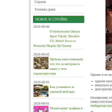
Строим
Техника дома
НОВОЕ В СТРОЙКЕ
2026-08-06
O‘zbekistonda Onlayn
Sport Tikish: Mostbet
UZ, Mobil Ilova va
Bonuslar Haqida Qo‘llanma
2026-08-05
Щебень известняковый:
что это за материал и
какие у него
характеристики
Однако и их пр
здание нах
2026-08-01
морально у
Как ухаживать за
дом приобр
уличной мебелью
Независимо от
самостоятельн
2026-08-01
mellygroup.ru/u
Мониторинг трафика и