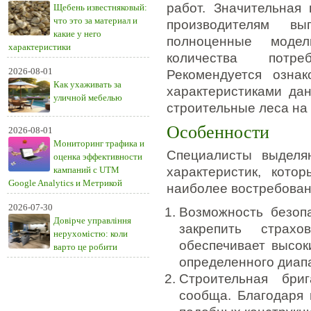
работ. Значительная 
Щебень известняковый:
что это за материал и
производителям в
какие у него
полноценные модел
характеристики
количества потре
2026-08-01
Рекомендуется ознак
Как ухаживать за
характеристиками да
уличной мебелью
строительные леса на
Особенности
2026-08-01
Мониторинг трафика и
Специалисты выделя
оценка эффективности
кампаний с UTM
характеристик, кото
Google Analytics и Метрикой
наиболее востребован
2026-07-30
Возможность безоп
Довірче управління
закрепить страх
нерухомістю: коли
обеспечивает высок
варто це робити
определенного диапа
Строительная бри
сообща. Благодаря 