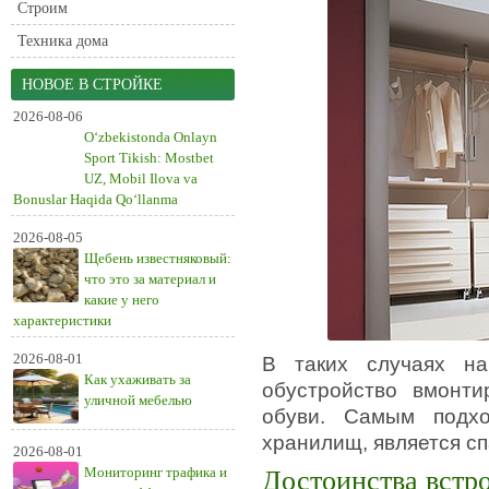
Строим
Техника дома
НОВОЕ В СТРОЙКЕ
2026-08-06
O‘zbekistonda Onlayn
Sport Tikish: Mostbet
UZ, Mobil Ilova va
Bonuslar Haqida Qo‘llanma
2026-08-05
Щебень известняковый:
что это за материал и
какие у него
характеристики
2026-08-01
В таких случаях на
Как ухаживать за
обустройство вмонт
уличной мебелью
обуви. Самым подх
хранилищ, является сп
2026-08-01
Мониторинг трафика и
Достоинства встр