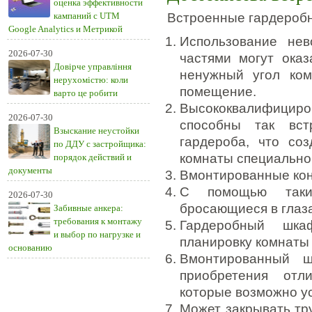
оценка эффективности
кампаний с UTM
Встроенные гардероб
Google Analytics и Метрикой
Использование нев
2026-07-30
частями могут ока
Довірче управління
ненужный угол ком
нерухомістю: коли
помещение.
варто це робити
Высококвалифиц
2026-07-30
способны так вс
Взыскание неустойки
гардероба, что со
по ДДУ с застройщика:
комнаты специально 
порядок действий и
документы
Вмонтированные кон
С помощью таки
2026-07-30
бросающиеся в глаза
Забивные анкера:
требования к монтажу
Гардеробный шка
и выбор по нагрузке и
планировку комнаты 
основанию
Вмонтированный ш
приобретения отл
которые возможно ус
Может закрывать тр