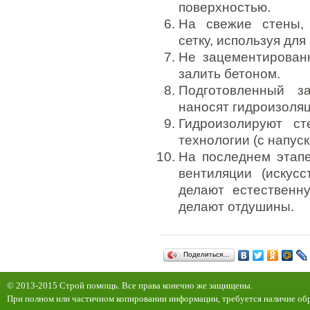
поверхностью.
На свежие стены,
сетку, используя для
Не зацементирован
залить бетоном.
Подготовленный з
наносят гидроизоляц
Гидроизолируют ст
технологии (с напуск
На последнем этапе
вентиляции (искус
делают естественн
делают отдушины.
Поделиться…
© 2013-2015 Строй помощь. Все права конечно же защищены.
При полном или частичном копировании информации, требуется наличие обр