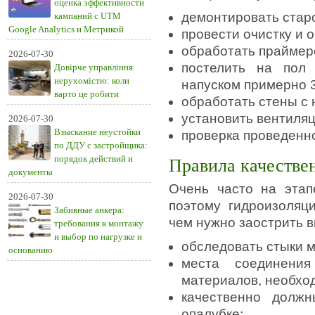
оценка эффективности
демонтировать стар
кампаний с UTM
Google Analytics и Метрикой
провести очистку и 
обработать праймер
2026-07-30
постелить на пол 
Довірче управління
нерухомістю: коли
напуском примерно 3
варто це робити
обработать стены с 
установить вентиля
2026-07-30
Взыскание неустойки
проверка проведенно
по ДДУ с застройщика:
порядок действий и
Правила качестве
документы
Очень часто на этап
2026-07-30
поэтому гидроизоляц
Забивные анкера:
чем нужно заострить 
требования к монтажу
и выбор по нагрузке и
обследовать стыки 
основанию
места соединени
материалов, необхо
качественно долж
опалубке;