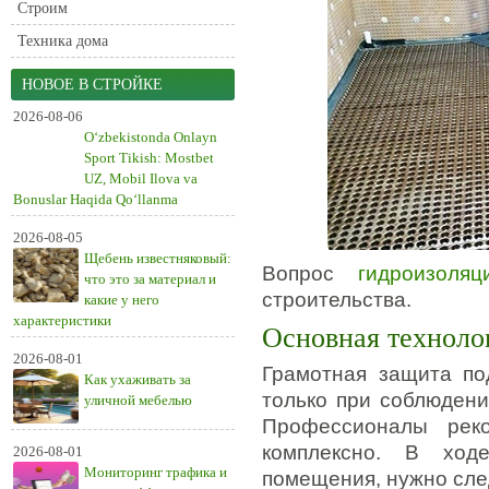
Строим
Техника дома
НОВОЕ В СТРОЙКЕ
2026-08-06
O‘zbekistonda Onlayn
Sport Tikish: Mostbet
UZ, Mobil Ilova va
Bonuslar Haqida Qo‘llanma
2026-08-05
Щебень известняковый:
Вопрос
гидроизоля
что это за материал и
строительства.
какие у него
характеристики
Основная техноло
2026-08-01
Грамотная защита по
Как ухаживать за
только при соблюдени
уличной мебелью
Профессионалы рек
комплексно. В ход
2026-08-01
Мониторинг трафика и
помещения, нужно сле