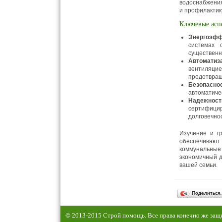
водоснабжения
и профилактик
Ключевые асп
Энергоэфф
системах 
существенн
Автоматиз
вентиляци
предотвращ
Безопасно
автоматиче
Надежнос
сертифици
долговечно
Изучение и г
обеспечивают
коммунальные
экономичный д
вашей семьи.
Поделиться
© 2013-2015 Строй помощь. Все права конечно же за