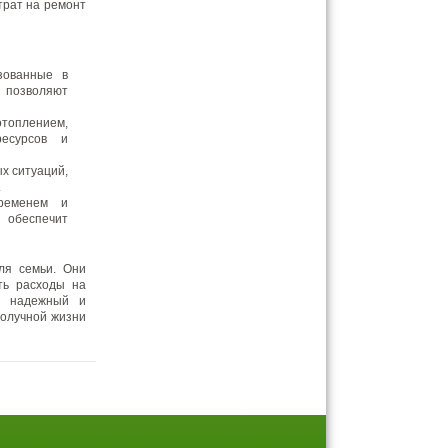
трат на ремонт
зованные в
 позволяют
топлением,
ресурсов и
х ситуаций,
.
временем и
 обеспечит
ля семьи. Они
ть расходы на
ть надежный и
получной жизни