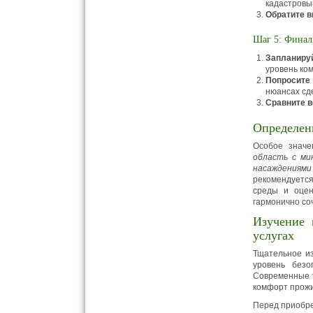
кадастровы
Обратите в
Шаг 5: Финал
Запланиру
уровень ко
Попросите
нюансах сд
Сравните в
Определен
Особое значе
область с ми
насаждениями
рекомендуется
среды и оцен
гармонично со
Изучение 
услугах
Тщательное из
уровень безо
Современные т
комфорт прож
Перед приобре