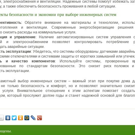
, электроснабжения и вентиляции. Надежные системы помогут избежать за
у, а также обеспечить безопасность проживания в любой ситуации.
екты безопасности и экономии при выборе инженерных систем
ективность
: Обратите внимание на материалы и технологии, исполь
отопления и вентиляции. Современные энергосберегающие решения
о снизить расходы на коммунальные услуги.
ация и управление
: Наличие автоматизированных систем управления о
ей и электроснабжением позволяет контролировать потребление 
ать аварийные ситуации.
сть эксплуатации
: Убедитесь, что системы оборудованы датчиками аварийны
скими отключателями и системами защиты от коротких замыканий или утечек
ть и качество компонентов
: Используйте системы, проверенные 
рованные по стандартам безопасности. Это снизит риск поломок и
сть эксплуатации.
рамотный выбор инженерных систем – важный этап при покупке дома д
 не только безопасность и комфорт, но и позволяют значительно снизи
 услуги. Внимательное отношение к этим аспектам помогает созда
ом, который прослужит долгие годы и станет надежной основой для благо
…
щищены.