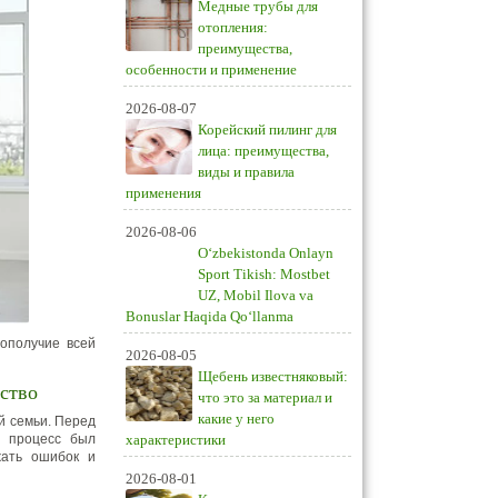
Медные трубы для
отопления:
преимущества,
особенности и применение
2026-08-07
Корейский пилинг для
лица: преимущества,
виды и правила
применения
2026-08-06
O‘zbekistonda Onlayn
Sport Tikish: Mostbet
UZ, Mobil Ilova va
Bonuslar Haqida Qo‘llanma
ополучие всей
2026-08-05
Щебень известняковый:
ство
что это за материал и
какие у него
й семьи. Перед
ы процесс был
характеристики
жать ошибок и
2026-08-01