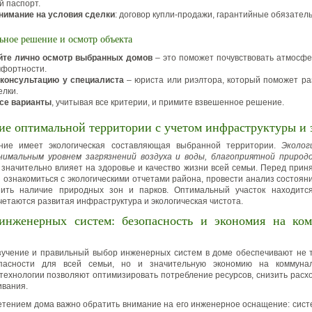
й паспорт.
нимание на условия сделки
: договор купли-продажи, гарантийные обязатель
ьное решение и осмотр объекта
йте лично осмотр выбранных домов
– это поможет почувствовать атмосфе
мфортности.
 консультацию у специалиста
– юриста или риэлтора, который поможет ра
елки.
се варианты
, учитывая все критерии, и примите взвешенное решение.
ие оптимальной территории с учетом инфраструктуры и 
ние имеет экологическая составляющая выбранной территории.
Эколог
нимальным уровнем загрязнений воздуха и воды, благоприятной природ
значительно влияет на здоровье и качество жизни всей семьи. Перед при
 ознакомиться с экологическими отчетами района, провести анализ состоя
ить наличие природных зон и парков. Оптимальный участок находится
четаются развитая инфраструктура и экологическая чистота.
инженерных систем: безопасность и экономия на ко
учение и правильный выбор инженерных систем в доме обеспечивают не 
пасности для всей семьи, но и значительную экономию на коммунал
ехнологии позволяют оптимизировать потребление ресурсов, снизить расх
ивания.
тением дома важно обратить внимание на его инженерное оснащение: сист