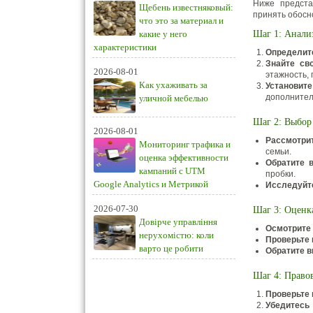
Ниже предста
Щебень известняковый:
принять обосн
что это за материал и
какие у него
Шаг 1: Анали
характеристики
Определит
Знайте св
2026-08-01
этажность, 
Как ухаживать за
Установит
дополнител
уличной мебелью
Шаг 2: Выбор
2026-08-01
Рассмотри
Мониторинг трафика и
семьи.
оценка эффективности
Обратите 
кампаний с UTM
пробки.
Google Analytics и Метрикой
Исследуйте
2026-07-30
Шаг 3: Оценка
Довірче управління
Осмотрите
нерухомістю: коли
Проверьте
варто це робити
Обратите в
Шаг 4: Право
Проверьте
Убедитесь