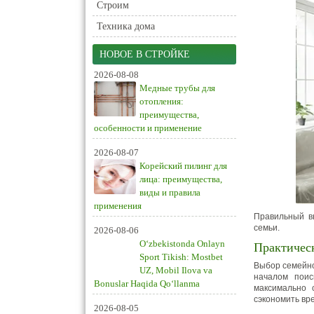
Строим
Техника дома
НОВОЕ В СТРОЙКЕ
2026-08-08
Медные трубы для
отопления:
преимущества,
особенности и применение
2026-08-07
Корейский пилинг для
лица: преимущества,
виды и правила
применения
Правильный в
семьи.
2026-08-06
O‘zbekistonda Onlayn
Практичес
Sport Tikish: Mostbet
Выбор семейно
UZ, Mobil Ilova va
началом поис
Bonuslar Haqida Qo‘llanma
максимально 
сэкономить вр
2026-08-05