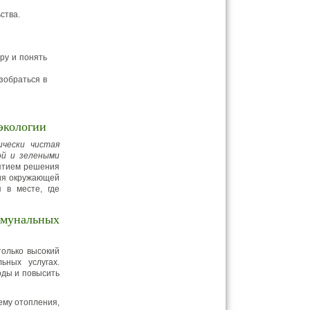
ства.
ру и понять
зобраться в
экологии
ически чистая
ой и зелеными
нятием решения
ния окружающей
 в месте, где
ммунальных
только высокий
ьных услугах.
оды и повысить
ему отопления,