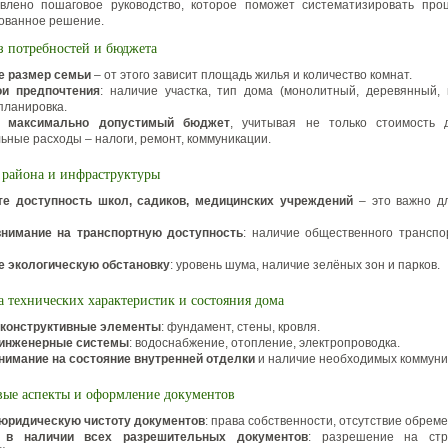
влено пошаговое руководство, которое поможет систематизировать про
ованное решение.
з потребностей и бюджета
е размер семьи
– от этого зависит площадь жилья и количество комнат.
ои предпочтения
: наличие участка, тип дома (монолитный, деревянный, 
планировка.
е максимально допустимый бюджет
, учитывая не только стоимость 
ьные расходы – налоги, ремонт, коммуникации.
 района и инфраструктуры
те доступность школ, садиков, медицинских учреждений
– это важно д
внимание на транспортную доступность
: наличие общественного транспор
 экологическую обстановку
: уровень шума, наличие зелёных зон и парков.
 технических характеристик и состояния дома
 конструктивные элементы
: фундамент, стены, кровля.
 инженерные системы
: водоснабжение, отопление, электропроводка.
нимание на состояние внутренней отделки
и наличие необходимых коммуни
вые аспекты и оформление документов
 юридическую чистоту документов
: права собственности, отсутствие обрем
 в наличии всех разрешительных документов
: разрешение на стро