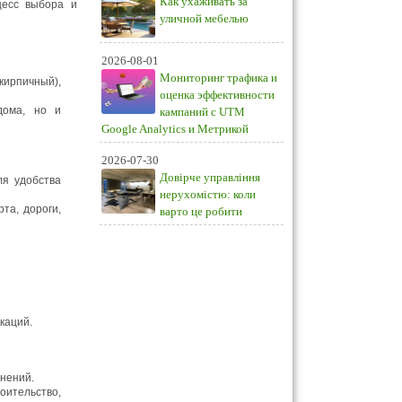
Как ухаживать за
цесс выбора и
уличной мебелью
2026-08-01
Мониторинг трафика и
кирпичный),
оценка эффективности
дома, но и
кампаний с UTM
Google Analytics и Метрикой
2026-07-30
Довірче управління
ля удобства
нерухомістю: коли
та, дороги,
варто це робити
каций.
енений.
ительство,