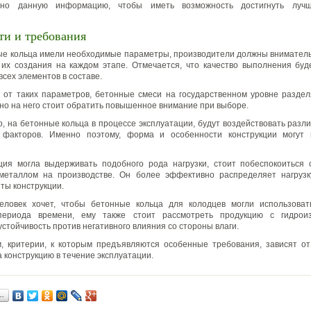
ьно данную информацию, чтобы иметь возможность достигнуть лучш
ти и требования
е кольца имели необходимые параметры, производители должны вниматель
их создания на каждом этапе. Отмечается, что качество выполнения буд
сех элементов в составе.
 от таких параметров, бетонные смеси на государственном уровне разде
нно на него стоит обратить повышенное внимание при выборе.
, на бетонные кольца в процессе эксплуатации, будут воздействовать разл
 факторов. Именно поэтому, форма и особенности конструкции могут 
ция могла выдерживать подобного рода нагрузки, стоит побеспокоиться 
металлом на производстве. Он более эффективно распределяет нагрузку
ты конструкции.
человек хочет, чтобы бетонные кольца для колодцев могли использоват
периода времени, ему также стоит рассмотреть продукцию с гидрои
стойчивость против негативного влияния со стороны влаги.
, критерии, к которым предъявляются особенные требования, зависят о
 конструкцию в течение эксплуатации.
…