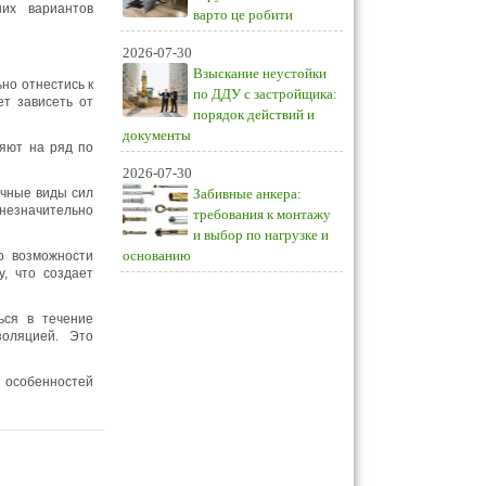
их вариантов
варто це робити
2026-07-30
Взыскание неустойки
но отнестись к
по ДДУ с застройщика:
ет зависеть от
порядок действий и
документы
ляют на ряд по
2026-07-30
ичные виды сил
Забивные анкера:
незначительно
требования к монтажу
и выбор по нагрузке и
основанию
о возможности
, что создает
ься в течение
золяцией. Это
т особенностей