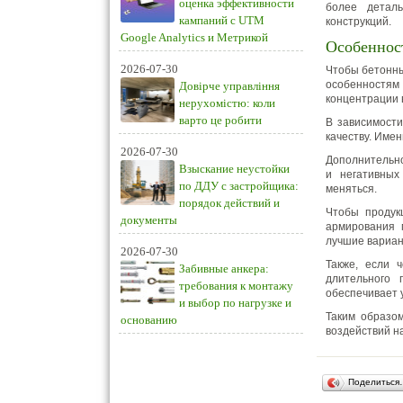
оценка эффективности
более детал
кампаний с UTM
конструкций.
Google Analytics и Метрикой
Особеннос
2026-07-30
Чтобы бетонны
особенностям 
Довірче управління
концентрации в
нерухомістю: коли
варто це робити
В зависимости
качеству. Име
2026-07-30
Дополнительно
Взыскание неустойки
и негативных
по ДДУ с застройщика:
меняться.
порядок действий и
Чтобы продук
документы
армирования 
лучшие вариан
2026-07-30
Также, если 
Забивные анкера:
длительного 
требования к монтажу
обеспечивает у
и выбор по нагрузке и
Таким образом
основанию
воздействий на
Поделиться