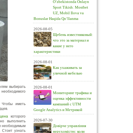
O‘zbekistonda Onlayn
Sport Tikish: Mostbet
UZ, Mobil Ilova va
Bonuslar Haqida Qo‘llanma
2026-08-05
Щебень известняковый:
что это за материал и
какие у него
характеристики
2026-08-01
Как ухаживать за
уличной мебелью
елям выбирать
2026-08-01
ь необходимого
Мониторинг трафика и
оценка эффективности
. Чтобы иметь
кампаний с UTM
дцев.
Google Analytics и Метрикой
цена
которого
2026-07-30
но выполнить
Довірче управління
ем необходимым
 Стоит узнать
нерухомістю: коли