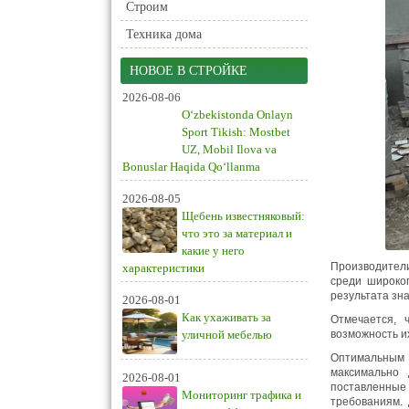
Строим
Техника дома
НОВОЕ В СТРОЙКЕ
2026-08-06
O‘zbekistonda Onlayn
Sport Tikish: Mostbet
UZ, Mobil Ilova va
Bonuslar Haqida Qo‘llanma
2026-08-05
Щебень известняковый:
что это за материал и
какие у него
Производител
характеристики
среди широког
результата зн
2026-08-01
Как ухаживать за
Отмечается, 
уличной мебелью
возможность и
Оптимальным
максимально
2026-08-01
поставленные 
Мониторинг трафика и
требованиям.