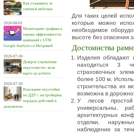
Как ухаживать за
уличной мебелью
Для таких целей испо
которые можно испо
2026-08-01
Мониторинг трафика и
необходимое оборудо
оценка эффективности
высоте без опасения з
кампаний с UTM
Google Analytics и Метрикой
Достоинства рамн
2026-07-30
Изделия обладают 
Довірче управління
находиться 3 ч
нерухомістю: коли
страховочных элем
варто це робити
более 100 м. Исполь
2026-07-30
строительства их м
Взыскание неустойки
возможна в дорожно
по ДДУ с застройщика:
У лесов простой
порядок действий и
документы
универсальны, р
архитектурных кон
отделки, наружн
наблюдение за теч