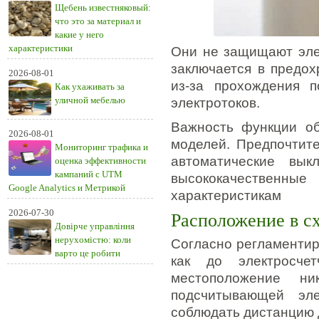
Щебень известняковый:
что это за материал и
какие у него
характеристики
Они не защищают эле
заключается в предох
2026-08-01
из-за прохождения 
Как ухаживать за
уличной мебелью
электротоков.
Важность функции об
2026-08-01
моделей. Предпочтит
Мониторинг трафика и
автоматические вык
оценка эффективности
кампаний с UTM
высококачественные
Google Analytics и Метрикой
характеристикам
2026-07-30
Расположение в с
Довірче управління
нерухомістю: коли
Согласно регламенти
варто це робити
как до электросче
местоположение ни
подсчитывающей эл
соблюдать дистанцию 