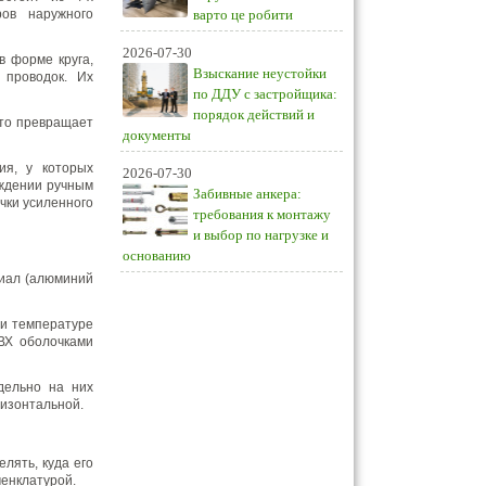
ров наружного
варто це робити
2026-07-30
в форме круга,
Взыскание неустойки
 проводок. Их
по ДДУ с застройщика:
порядок действий и
что превращает
документы
ия, у которых
2026-07-30
еждении ручным
Забивные анкера:
чки усиленного
требования к монтажу
и выбор по нагрузке и
основанию
риал (алюминий
ри температуре
ПВХ оболочками
дельно на них
ризонтальной.
лять, куда его
енклатурой.