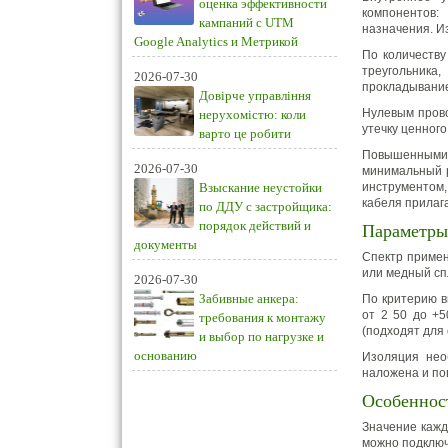
оценка эффективности
компонентов:
кампаний с UTM
назначения. И
Google Analytics и Метрикой
По количеству
треугольника
2026-07-30
прокладывание
Довірче управління
Нулевым прово
нерухомістю: коли
утечку ценного
варто це робити
Повышенными 
2026-07-30
минимальный р
Взыскание неустойки
инструментом,
кабеля прилаг
по ДДУ с застройщика:
порядок действий и
Параметры
документы
Спектр примен
или медный сп
2026-07-30
Забивные анкера:
По критерию в
от 2 50 до +5
требования к монтажу
(подходят для 
и выбор по нагрузке и
основанию
Изоляция нео
наложена и по
Особеннос
Значение кажд
можно подключ