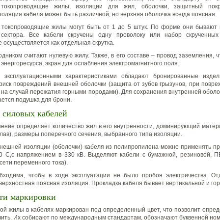
 токопроводящие жилы, изоляции для жил, оболочки, защитный пок
золяция кабеля может быть различной, но верхняя оболочка всегда поясная.
 токопроводящие жилы могут быть от 1 до 5 штук. По форме они бывают 
, сектора. Все кабели скручены одну проволоку или набор скрученных
 осуществляется как отдельная скрутка.
дником считают нулевую жилу. Также, в его составе – провод заземления, 
 энергоресурса, экран для ослабления электромагнитного поля.
эксплуатационными характеристиками обладают бронированные издел
иск повреждений внешней оболочки (защита от зубов грызунов, при повр
 на случай пережатия горными породами). Для сохранения внутренней оболо
ается подушка для брони.
 силовых кабелей
ение определяет количество жил в его внутренности, доминирующий мате
лав), размеры поперечного сечения, выбранного типа изоляции.
нешней изоляции (оболочки) кабеля из полипропилена можно применять п
0 С,с напряжением в 330 кВ. Выделяют кабели с бумажной, резиновой, 
сети переменного тока).
бходима, чтобы в ходе эксплуатации не было пробоя электричества. От
верхностная поясная изоляция. Прокладка кабеля бывает вертикальной и го
ти маркировки
ой жилы в кабелях маркирован под определенный цвет, что позволит опреде
ить. Их собирают по международным стандартам, обозначают буквенной ном