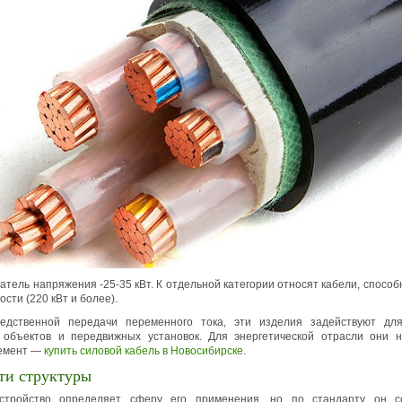
атель напряжения -25-35 кВт. К отдельной категории относят кабели, спосо
сти (220 кВт и более).
едственной передачи переменного тока, эти изделия задействуют дл
 объектов и передвижных установок. Для энергетической отрасли они 
емент —
купить силовой кабель в Новосибирске
.
ти структуры
стройство определяет сферу его применения, но по стандарту он с