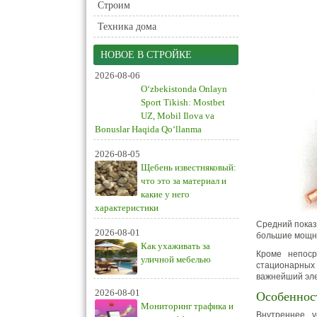
Строим
Техника дома
НОВОЕ В СТРОЙКЕ
2026-08-06
O‘zbekistonda Onlayn
Sport Tikish: Mostbet
UZ, Mobil Ilova va
Bonuslar Haqida Qo‘llanma
2026-08-05
Щебень известняковый:
что это за материал и
какие у него
характеристики
Средний показ
2026-08-01
большие мощно
Как ухаживать за
Кроме непоср
уличной мебелью
стационарных
важнейший эл
2026-08-01
Особеннос
Мониторинг трафика и
Внутреннее у