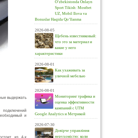
O‘zbekistonda Onlayn
Sport Tikish: Mostbet
UZ, Mobil Ilova va
Bonuslar Haqida Qo‘llanma
2026-08-05
Щебень известняковый:
что это за материал и
какие у него
характеристики
2026-08-01
Как ухаживать за
уличной мебелью
2026-08-01
Мониторинг трафика и
бные выдержать
оценка эффективности
кампаний с UTM
я подключений
Google Analytics и Метрикой
необходимый и
2026-07-30
Довірче управління
нерухомістю: коли
остоит из 4-х